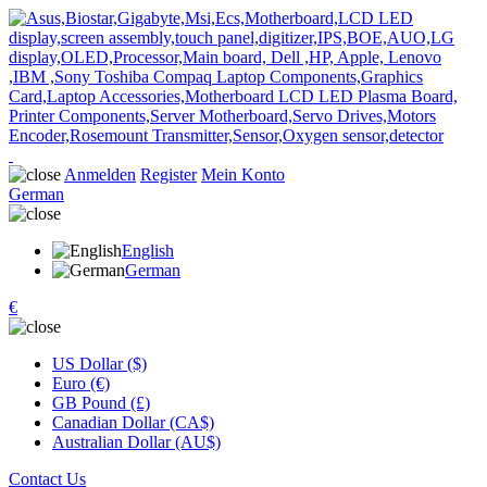
Anmelden
Register
Mein Konto
German
English
German
€
US Dollar ($)
Euro (€)
GB Pound (£)
Canadian Dollar (CA$)
Australian Dollar (AU$)
Contact Us