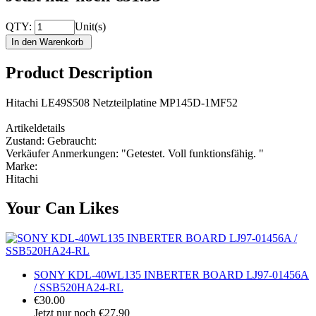
QTY:
Unit(s)
Product Description
Hitachi LE49S508 Netzteilplatine MP145D-1MF52
Artikeldetails
Zustand: Gebraucht:
Verkäufer Anmerkungen: "Getestet. Voll funktionsfähig. "
Marke:
Hitachi
Your Can Likes
SONY KDL-40WL135 INBERTER BOARD LJ97-01456A
/ SSB520HA24-RL
€30.00
Jetzt nur noch €27.90