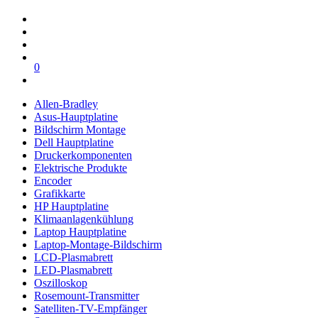
0
Allen-Bradley
Asus-Hauptplatine
Bildschirm Montage
Dell Hauptplatine
Druckerkomponenten
Elektrische Produkte
Encoder
Grafikkarte
HP Hauptplatine
Klimaanlagenkühlung
Laptop Hauptplatine
Laptop-Montage-Bildschirm
LCD-Plasmabrett
LED-Plasmabrett
Oszilloskop
Rosemount-Transmitter
Satelliten-TV-Empfänger