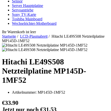
Sensor
Server Hauptplatine
Servoantriebe
Sony TV-Karte
Toshiba Mainboard
Wechselrichter-Motherboard
Ihr Warenkorb ist leer
Startseite
/
LCD-Plasmabrett
/ Hitachi LE49S508 Netzteilplatine
MP145D-1MF52
Hitachi LE49S508
Netzteilplatine MP145D-
1MF52
Artikelnummer:
MP145D-1MF52
€33.90
Jetzt nur noch €31.53