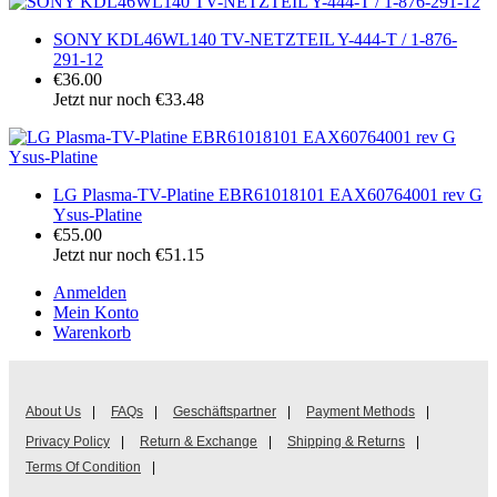
SONY KDL46WL140 TV-NETZTEIL Y-444-T / 1-876-
291-12
€36.00
Jetzt nur noch €33.48
LG Plasma-TV-Platine EBR61018101 EAX60764001 rev G
Ysus-Platine
€55.00
Jetzt nur noch €51.15
Anmelden
Mein Konto
Warenkorb
About Us
|
FAQs
|
Geschäftspartner
|
Payment Methods
|
Privacy Policy
|
Return & Exchange
|
Shipping & Returns
|
Terms Of Condition
|