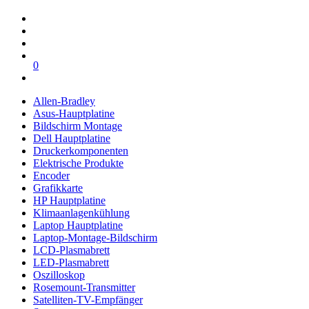
0
Allen-Bradley
Asus-Hauptplatine
Bildschirm Montage
Dell Hauptplatine
Druckerkomponenten
Elektrische Produkte
Encoder
Grafikkarte
HP Hauptplatine
Klimaanlagenkühlung
Laptop Hauptplatine
Laptop-Montage-Bildschirm
LCD-Plasmabrett
LED-Plasmabrett
Oszilloskop
Rosemount-Transmitter
Satelliten-TV-Empfänger