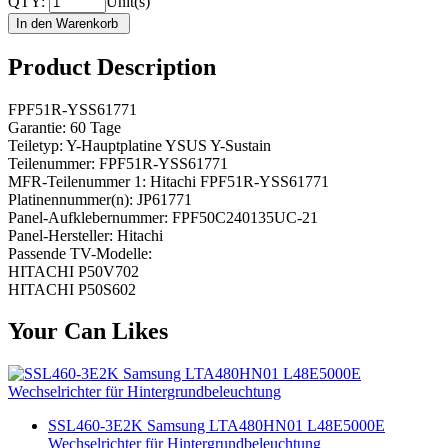
QTY:
Unit(s)
Product Description
FPF51R-YSS61771
Garantie: 60 Tage
Teiletyp: Y-Hauptplatine YSUS Y-Sustain
Teilenummer: FPF51R-YSS61771
MFR-Teilenummer 1: Hitachi FPF51R-YSS61771
Platinennummer(n): JP61771
Panel-Aufklebernummer: FPF50C240135UC-21
Panel-Hersteller: Hitachi
Passende TV-Modelle:
HITACHI P50V702
HITACHI P50S602
Your Can Likes
SSL460-3E2K Samsung LTA480HN01 L48E5000E
Wechselrichter für Hintergrundbeleuchtung