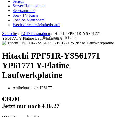
Sensor
Server Hauptplatine
Servoantriebe
Sony TV-Karte
Toshiba Mainboard
Wechselrichter-Motherboard
Startseite
/
LCD-Plasmabrett
/ Hitachi FPF51R-YSS61771
Ihr Warenkorb ist leer
YP61771 Y-Platine Laufwerkplatine
Hitachi FPF51R-YSS61771
YP61771 Y-Platine
Laufwerkplatine
Artikelnummer:
JP61771
€39.00
Jetzt nur noch €36.27