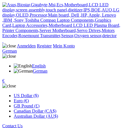
Anmelden
Register
Mein Konto
German
English
German
€
US Dollar ($)
Euro (€)
GB Pound (£)
Canadian Dollar (CA$)
Australian Dollar (AU$)
Contact Us