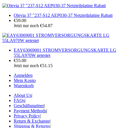
Olevia 37 "237-S12 AEP030-37 Netzteilplatine Rabatt
€59.00
Jetzt nur noch €54.87
EAY63069001 STROMVERSORGUNGSKARTE LG
55LA970W getestet
€55.00
Jetzt nur noch €51.15
Anmelden
Mein Konto
Warenkorb
About Us
|
FAQs
|
Geschäftspartner
|
Payment Methods
|
Privacy Policy
|
Return & Exchange
|
Shipping & Returns
|