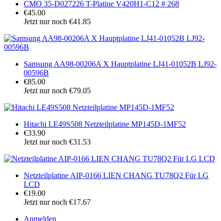
CMO 35-D027226 T-Platine V420H1-C12 # 268
€45.00
Jetzt nur noch €41.85
Samsung AA98-00206A X Hauptplatine LJ41-01052B LJ92-
00596B
€85.00
Jetzt nur noch €79.05
Hitachi LE49S508 Netzteilplatine MP145D-1MF52
€33.90
Jetzt nur noch €31.53
Netzteilplatine AIP-0166 LIEN CHANG TU78Q2 Für LG
LCD
€19.00
Jetzt nur noch €17.67
Anmelden