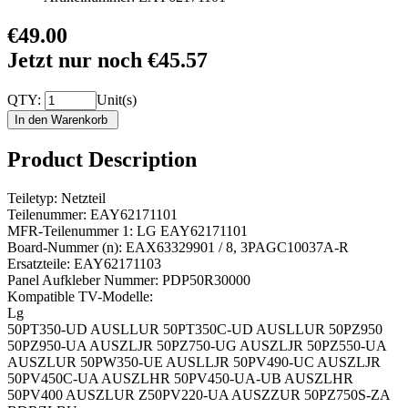
€49.00
Jetzt nur noch €45.57
QTY:
Unit(s)
Product Description
Teiletyp: Netzteil
Teilenummer: EAY62171101
MFR-Teilenummer 1: LG EAY62171101
Board-Nummer (n): EAX63329901 / 8, 3PAGC10037A-R
Ersatzteile: EAY62171103
Panel Aufkleber Nummer: PDP50R30000
Kompatible TV-Modelle:
Lg
50PT350-UD AUSLLUR 50PT350C-UD AUSLLUR 50PZ950
50PZ950-UA AUSZLJR 50PZ750-UG AUSZLJR 50PZ550-UA
AUSZLUR 50PW350-UE AUSLLJR 50PV490-UC AUSZLJR
50PV450C-UA AUSZLHR 50PV450-UA-UB AUSZLHR
50PV400 AUSZLUR Z50PV220-UA AUSZZUR 50PZ750S-ZA