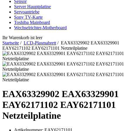
Sensor
Server Hauptplatine
Servoantriebe
Sony TV-Karte
Toshiba Mainboard
Wechselrichter-Motherboard
Ihr Warenkorb ist leer
Startseite
/
LCD-Plasmabrett
/ EAX63329902 EAX63329901
EAY62171102 EAY62171101 Netzteilplatine
EAX63329902 EAX63329901
EAY62171102 EAY62171101
Netzteilplatine
Artikelnummer:
EAY62171101