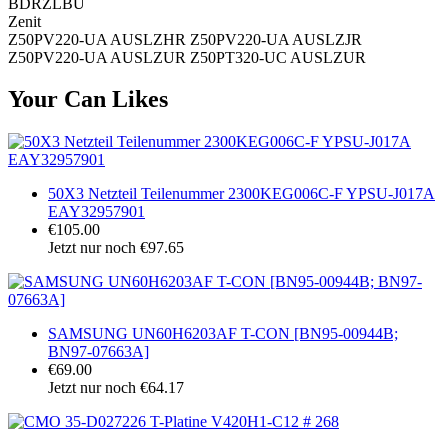
BDRZLBU
Zenit
Z50PV220-UA AUSLZHR Z50PV220-UA AUSLZJR
Z50PV220-UA AUSLZUR Z50PT320-UC AUSLZUR
Your Can Likes
50X3 Netzteil Teilenummer 2300KEG006C-F YPSU-J017A
EAY32957901
€105.00
Jetzt nur noch €97.65
SAMSUNG UN60H6203AF T-CON [BN95-00944B;
BN97-07663A]
€69.00
Jetzt nur noch €64.17