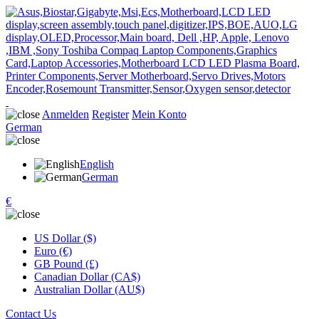
Anmelden
Register
Mein Konto
German
English
German
€
US Dollar ($)
Euro (€)
GB Pound (£)
Canadian Dollar (CA$)
Australian Dollar (AU$)
Contact Us