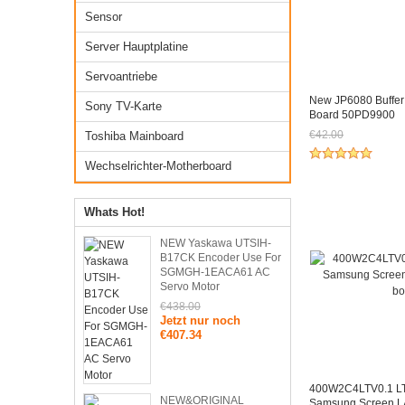
Sensor
Server Hauptplatine
Servoantriebe
New JP6080 Buffer
Sony TV-Karte
Board 50PD9900
€42.00
Toshiba Mainboard
Jetzt nur noch €
Wechselrichter-Motherboard
Whats Hot!
NEW Yaskawa UTSIH-
B17CK Encoder Use For
SGMGH-1EACA61 AC
Servo Motor
€438.00
Jetzt nur noch
€407.34
400W2C4LTV0.1 L
NEW&ORIGINAL
Samsung Screen L