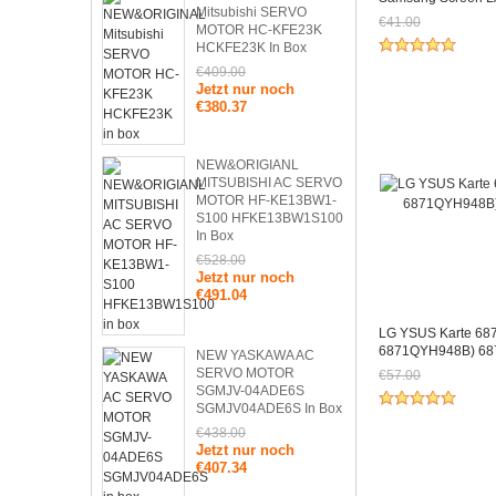
Mitsubishi SERVO
Board
€41.00
MOTOR HC-KFE23K
Jetzt nur noch €
HCKFE23K In Box
€409.00
Jetzt nur noch
€380.37
NEW&ORIGIANL
MITSUBISHI AC SERVO
MOTOR HF-KE13BW1-
S100 HFKE13BW1S100
In Box
€528.00
Jetzt nur noch
€491.04
LG YSUS Karte 6
6871QYH948B) 6
NEW YASKAWA AC
SERVO MOTOR
€57.00
SGMJV-04ADE6S
Jetzt nur noch €
SGMJV04ADE6S In Box
€438.00
Jetzt nur noch
€407.34