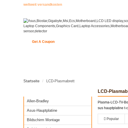
weltweit versandkosten
Get A Coupon
STARTSEITE
ENCODER
NEUE ARTIKEL
Startseite
LCD-Plasmabrett
LCD-Plasmabr
Kategorien
Allen-Bradley
Plasma-LCD-TV-Boa
sus hauptplatine t-c
Asus-Hauptplatine
Popular
Bildschirm Montage