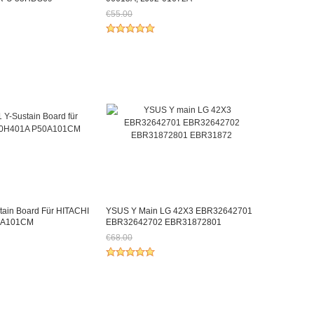
€55.00
h €54.87
Jetzt nur noch €51.15
tain Board Für HITACHI
YSUS Y Main LG 42X3 EBR32642701
0A101CM
EBR32642702 EBR31872801
EBR31872
€68.00
h €45.57
Jetzt nur noch €63.24