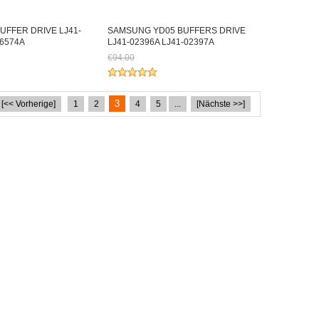
UFFER DRIVE LJ41-
SAMSUNG YD05 BUFFERS DRIVE
06574A
LJ41-02396A LJ41-02397A
€94.00
h €95.79
Jetzt nur noch €87.42
3
[<< Vorherige]
1
2
4
5
...
[Nächste >>]