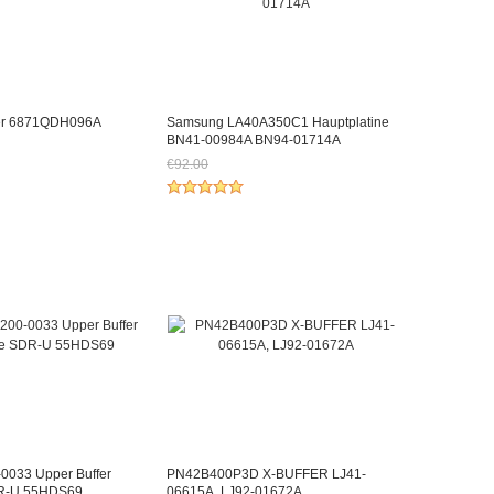
er 6871QDH096A
Samsung LA40A350C1 Hauptplatine
BN41-00984A BN94-01714A
€92.00
h €92.07
Jetzt nur noch €85.56
033 Upper Buffer
PN42B400P3D X-BUFFER LJ41-
DR-U 55HDS69
06615A, LJ92-01672A