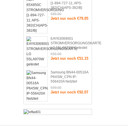
[1-894-727-11; APS-
382(CH)APS-382/B]
€85.00
Jetzt nur noch €79.05
EAY63069001
STROMVERSORGUNGSKARTE
LG 55LA970W Getestet
€55.00
Jetzt nur noch €51.15
Samsung BN44-00516A
P64SW_CPN IP-
556420A Netzteil
€99.00
Jetzt nur noch €92.07