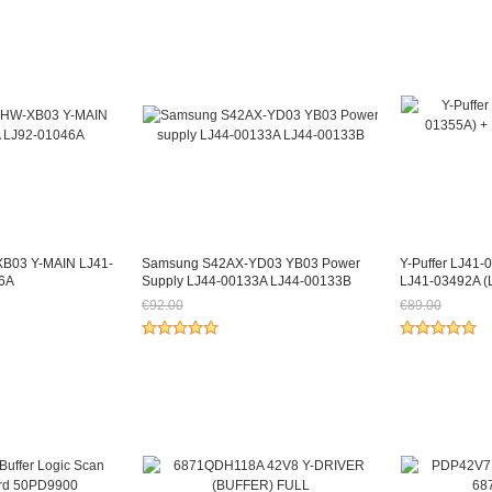
B03 Y-MAIN LJ41-
Samsung S42AX-YD03 YB03 Power
Y-Puffer LJ41-
6A
Supply LJ44-00133A LJ44-00133B
LJ41-03492A (
€92.00
€89.00
89.28
Jetzt nur noch €85.56
Jetzt nur noc