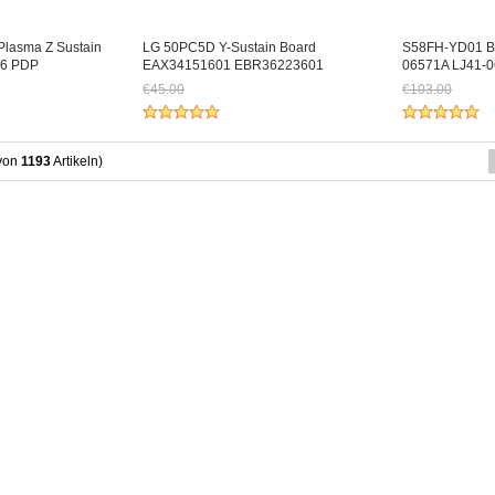
lasma Z Sustain
LG 50PC5D Y-Sustain Board
S58FH-YD01 B
V6 PDP
EAX34151601 EBR36223601
06571A LJ41-
€45.00
€103.00
17.67
Jetzt nur noch €41.85
Jetzt nur noc
von
1193
Artikeln)