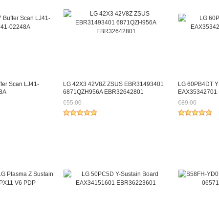
er Scan LJ41-
LG 42X3 42V8Z ZSUS EBR31493401
LG 60PB4DT Y
8A
6871QZH956A EBR32642801
EAX35342701
€55.00
€89.00
22.32
Jetzt nur noch €51.15
Jetzt nur noc