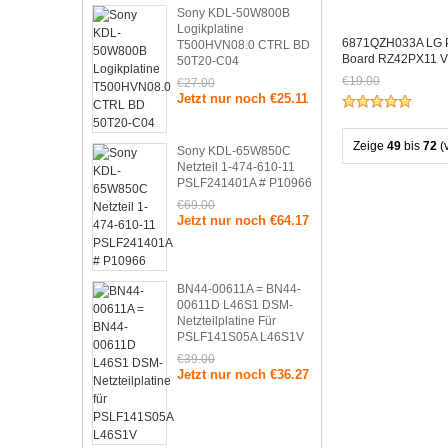
Sony KDL-50W800B
Logikplatine
6871QZH033A LG P
T500HVN08.0 CTRL BD
Board RZ42PX11 
50T20-C04
€19.00
€27.00
Jetzt nur noch €25.11
Jetzt nur noch €
Zeige
49
bis
72
(
Sony KDL-65W850C
Netzteil 1-474-610-11
PSLF241401A # P10966
€69.00
Jetzt nur noch €64.17
BN44-00611A = BN44-
00611D L46S1 DSM-
Netzteilplatine Für
PSLF141S05A L46S1V
€39.00
Jetzt nur noch €36.27