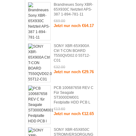
Brandneues Sony XBR-
65X930C Netzteil APS-
387 1-894-781-11
€69.00
Jetzt nur noch €64.17
SONY XBR-65X900A
Ctrl T-CON BOARD
T550QVD02.0 55T12-
C01
€32.00
Jetzt nur noch €29.76
PCB 100687658 REV C
Für Seagate
ST3000DM001
Festplatte HDD PCB L
€13.60
Jetzt nur noch €12.65
SONY XBR-65X850C
STROMVERSORGUNG