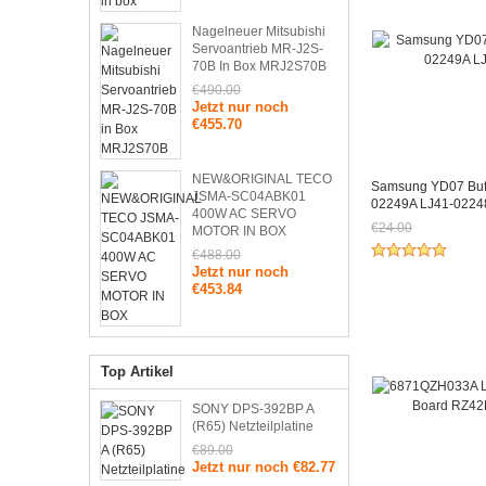
Nagelneuer Mitsubishi
Servoantrieb MR-J2S-
70B In Box MRJ2S70B
€490.00
Jetzt nur noch
€455.70
NEW&ORIGINAL TECO
Samsung YD07 Buff
JSMA-SC04ABK01
02249A LJ41-0224
400W AC SERVO
€24.00
MOTOR IN BOX
Jetzt nur noch €
€488.00
Jetzt nur noch
€453.84
Top Artikel
SONY DPS-392BP A
(R65) Netzteilplatine
€89.00
Jetzt nur noch €82.77