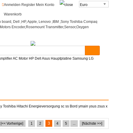
o
Anmelden
Register
Mein Konto
Warenkorb
mplifier AC Motor HP Dell Asus Hauptplatine Samsung LG
Toshiba Hitachi Energieversorgung sc ss Bord ymain ysus zsus x
3
[<< Vorherige]
1
2
4
5
...
[Nächste >>]