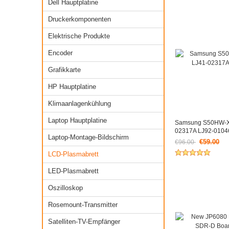
Dell Hauptplatine
Druckerkomponenten
Elektrische Produkte
Encoder
Grafikkarte
HP Hauptplatine
Klimaanlagenkühlung
Laptop Hauptplatine
Samsung S50HW-X
02317A LJ92-0104
Laptop-Montage-Bildschirm
€59.00
€96.00
Jetzt nur noch €
LCD-Plasmabrett
LED-Plasmabrett
Oszilloskop
Rosemount-Transmitter
Satelliten-TV-Empfänger