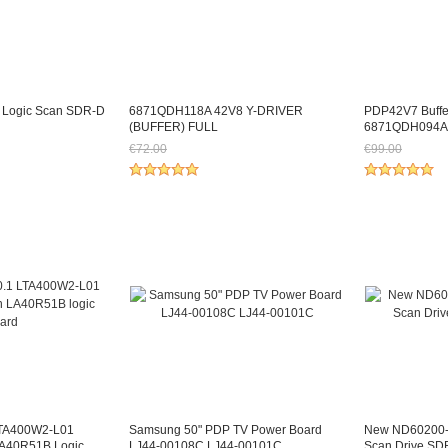
 Logic Scan SDR-D
6871QDH118A 42V8 Y-DRIVER
PDP42V7 Buff
(BUFFER) FULL
6871QDH094A
€72.00
€99.00
39.06
Jetzt nur noch €66.96
Jetzt nur noc
TA400W2-L01
Samsung 50" PDP TV Power Board
New ND60200-0
A40R51B Logic
LJ44-00108C LJ44-00101C
Scan Drive S