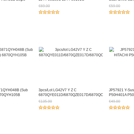
€69.00
€59.00
38.13
Jetzt nur noch €64.17
Jetzt nur noc
871QYH048B (Sub
3pcs/lot LG42V7 Y Z C
JP57921 Y-Sus
870QYH105B
6870QYE011D/6870QZE017D/6870QCE020A
P50H401A P5
€135.00
€49.00
53.01
Jetzt nur noch €125.55
Jetzt nur noc