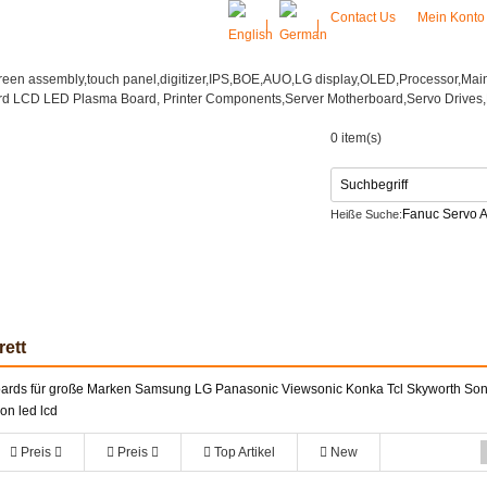
Contact Us
Mein Kont
|
|
0 item(s)
Fanuc Servo A
Heiße Suche:
Netzteil
CONTACT US
ett
rds für große Marken Samsung LG Panasonic Viewsonic Konka Tcl Skyworth Sony 
on led lcd
Preis
Preis
Top Artikel
New