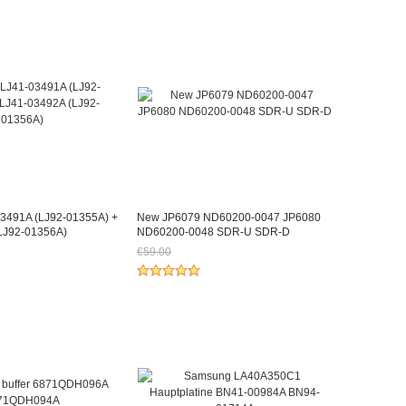
03491A (LJ92-01355A) +
New JP6079 ND60200-0047 JP6080
LJ92-01356A)
ND60200-0048 SDR-U SDR-D
€59.00
h €82.77
Jetzt nur noch €54.87