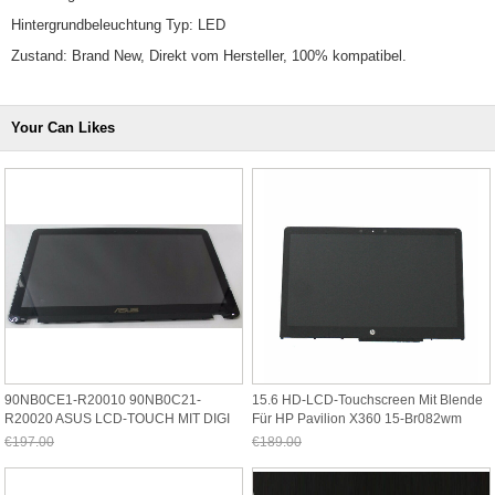
Hintergrundbeleuchtung Typ: LED
Zustand: Brand New, Direkt vom Hersteller, 100% kompatibel.
Your Can Likes
90NB0CE1-R20010 90NB0C21-
15.6 HD-LCD-Touchscreen Mit Blende
R20020 ASUS LCD-TOUCH MIT DIGI
Für HP Pavilion X360 15-Br082wm
40PIN UX560UX 4K UHD
€197.00
€189.00
Jetzt nur noch €183.21
Jetzt nur noch €175.77