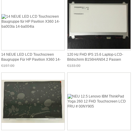
14 NEUE LED LCD Touchscreen
120 Hz FHD IPS 15.6 Laptop-LCD-
Baugruppe Für HP Pavilion X360 14-
Bildschirm B156HAN04.2 Passen
Ba003la 14-Ba004la
B156HAN04.3 B156HAN04.5
€197.00
€133.00
Jetzt nur noch €183.21
Jetzt nur noch €123.69