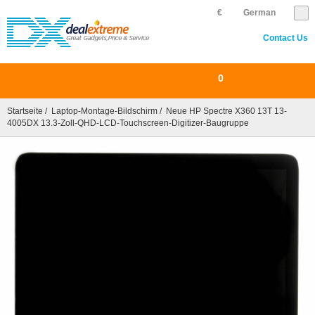
€
German
Contact Us
0
Startseite
/
Laptop-Montage-Bildschirm
/ Neue HP Spectre X360 13T 13-
4005DX 13.3-Zoll-QHD-LCD-Touchscreen-Digitizer-Baugruppe