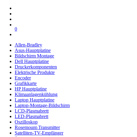
0
Allen-Bradley
Asus-Hauptplatine
Bildschirm Montage
Dell Hauptplatine
Druckerkomponenten
Elektrische Produkte
Encoder
Grafikkarte
HP Hauptplatine
Klimaanlagenkühlung
Laptop Hauptplatine
Laptop-Montage-Bildschirm
LCD-Plasmabrett
LED-Plasmabrett
Oszilloskop
Rosemount-Transmitter
Satelliten-TV-Empfänger