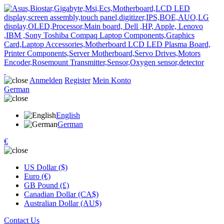
Anmelden
Register
Mein Konto
German
English
German
€
US Dollar ($)
Euro (€)
GB Pound (£)
Canadian Dollar (CA$)
Australian Dollar (AU$)
Contact Us