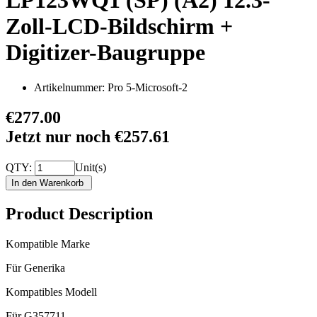
LP123WQ1 (SP) (A2) 12.3-
Zoll-LCD-Bildschirm +
Digitizer-Baugruppe
Artikelnummer:
Pro 5-Microsoft-2
€277.00
Jetzt nur noch €257.61
QTY:
Unit(s)
Product Description
Kompatible Marke
Für Generika
Kompatibles Modell
Für G357711