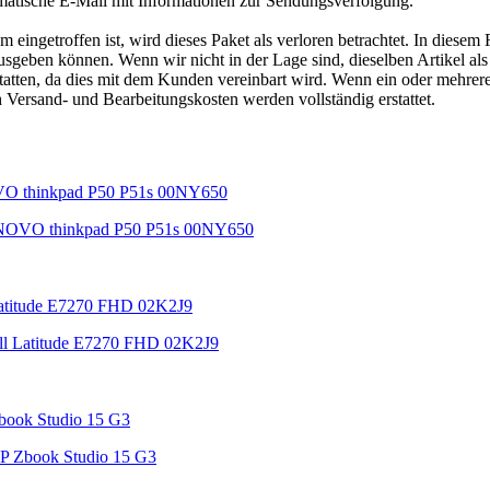
matische E-Mail mit Informationen zur Sendungsverfolgung.
ngetroffen ist, wird dieses Paket als verloren betrachtet. In diesem 
geben können. Wenn wir nicht in der Lage sind, dieselben Artikel als E
tatten, da dies mit dem Kunden vereinbart wird. Wenn ein oder mehrer
h Versand- und Bearbeitungskosten werden vollständig erstattet.
NOVO thinkpad P50 P51s 00NY650
ll Latitude E7270 FHD 02K2J9
P Zbook Studio 15 G3