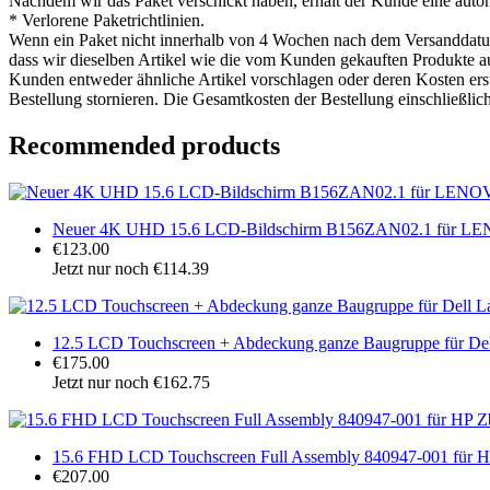
Nachdem wir das Paket verschickt haben, erhält der Kunde eine auto
* Verlorene Paketrichtlinien.
Wenn ein Paket nicht innerhalb von 4 Wochen nach dem Versanddatum ei
dass wir dieselben Artikel wie die vom Kunden gekauften Produkte aus
Kunden entweder ähnliche Artikel vorschlagen oder deren Kosten ers
Bestellung stornieren. Die Gesamtkosten der Bestellung einschließlic
Recommended products
Neuer 4K UHD 15.6 LCD-Bildschirm B156ZAN02.1 für LE
€123.00
Jetzt nur noch €114.39
12.5 LCD Touchscreen + Abdeckung ganze Baugruppe für De
€175.00
Jetzt nur noch €162.75
15.6 FHD LCD Touchscreen Full Assembly 840947-001 für H
€207.00