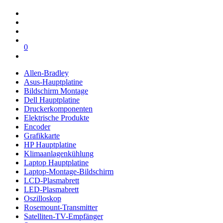
0
Allen-Bradley
Asus-Hauptplatine
Bildschirm Montage
Dell Hauptplatine
Druckerkomponenten
Elektrische Produkte
Encoder
Grafikkarte
HP Hauptplatine
Klimaanlagenkühlung
Laptop Hauptplatine
Laptop-Montage-Bildschirm
LCD-Plasmabrett
LED-Plasmabrett
Oszilloskop
Rosemount-Transmitter
Satelliten-TV-Empfänger