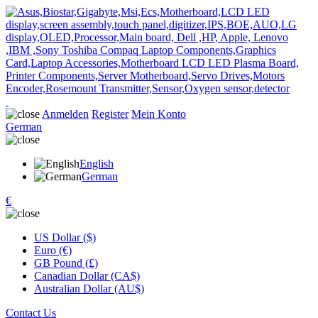
Anmelden
Register
Mein Konto
German
English
German
€
US Dollar ($)
Euro (€)
GB Pound (£)
Canadian Dollar (CA$)
Australian Dollar (AU$)
Contact Us