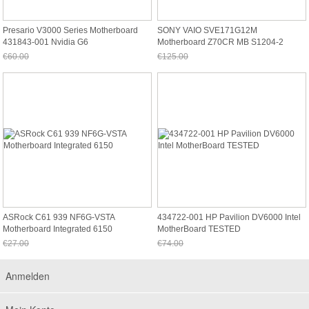
Presario V3000 Series Motherboard
SONY VAIO SVE171G12M
431843-001 Nvidia G6
Motherboard Z70CR MB S1204-2
48.4MR05.021
€60.00
€125.00
Jetzt nur noch €55.80
Jetzt nur noch €116.25
ASRock C61 939 NF6G-VSTA
434722-001 HP Pavilion DV6000 Intel
Motherboard Integrated 6150
MotherBoard TESTED
€27.00
€74.00
Jetzt nur noch €25.11
Jetzt nur noch €68.82
Anmelden