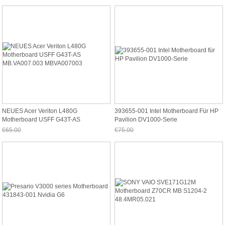
NEUES Acer Veriton L480G
393655-001 Intel Motherboard Für HP
Motherboard USFF G43T-AS
Pavilion DV1000-Serie
MB.VA007.003 MBVA007003
€65.00
€75.00
Jetzt nur noch €60.45
Jetzt nur noch €69.75