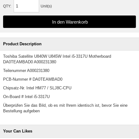
QTY:
Unit(s)
Product Description
Toshiba Satellite U840W U845W Intel i5-3317U Motherboard
DA0TEAMBAD0 A000231380
Teilenummer A000231380
PCB-Nummer # DA0TEAMBAD0
Chipsatz-Nr. Intel HM77 / SLJ8C-CPU
On-Board # Intel i5-3317U
Überprüfen Sie das Bild, ob es mit Ihrem identisch ist, bevor Sie eine
Bestellung aufgeben
Your Can Likes