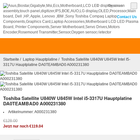
€
German
Contact Us
0
Startseite
/
Laptop Hauptplatine
/ Toshiba Satellite U840W U845W Intel I5-
3317U Hauptplatine DA0TEAMBAD0 A000231380
Toshiba Satellite U840W U845W Intel i5-3317U Hauptplatine
DA0TEAMBAD0 A000231380
Artikelnummer:
A000231380
€128.00
Jetzt nur noch €119.04