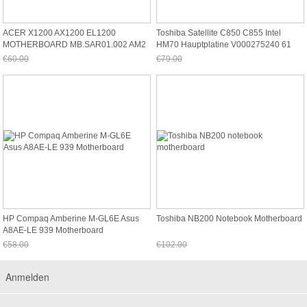
ACER X1200 AX1200 EL1200
Toshiba Satellite C850 C855 Intel
MOTHERBOARD MB.SAR01.002 AM2
HM70 Hauptplatine V000275240 61
€60.00
€79.00
Jetzt nur noch €55.80
Jetzt nur noch €73.47
HP Compaq Amberine M-GL6E Asus
Toshiba NB200 Notebook Motherboard
A8AE-LE 939 Motherboard
€58.00
€102.00
Jetzt nur noch €53.94
Jetzt nur noch €94.86
Anmelden