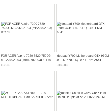
FOR ACER Aspire 7220 7520 7520G
Ideapad Y700 Motherboard GTX 960M
MB.AJ702.003 (MBAJ702003) ICY70
4GB I7-6700HQ BY511 NM-A541
€68.00
€389.00
Jetzt nur noch €63.24
Jetzt nur noch €361.77