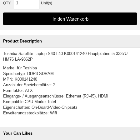
QTY:
Unit(s)
Product Description
Toshiba Satellite Laptop S40 L40 K000141240 Hauptplatine i5-3337U
HM76 LA-9862P
Marke: für Toshiba
Speichertyp: DDR3 SDRAM
MPN: K000141240
Anzahl der Speicherplätze: 2
Formfaktor: ATX
Eingangs- / Ausgangsanschlüsse: Ethernet (RJ-45), HDMI
Kompatible CPU Marke: Intel
Eigenschaften: On-Board-Video-Chipsatz
Erweiterungssteckplätze: Wifi
Your Can Likes