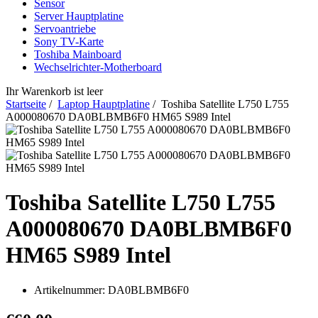
Sensor
Server Hauptplatine
Servoantriebe
Sony TV-Karte
Toshiba Mainboard
Wechselrichter-Motherboard
Ihr Warenkorb ist leer
Startseite
/
Laptop Hauptplatine
/ Toshiba Satellite L750 L755
A000080670 DA0BLBMB6F0 HM65 S989 Intel
Toshiba Satellite L750 L755
A000080670 DA0BLBMB6F0
HM65 S989 Intel
Artikelnummer:
DA0BLBMB6F0