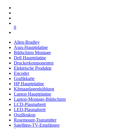
0
Allen-Bradley
Asus-Hauptplatine
Bildschirm Montage
Dell Hauptplatine
Druckerkomponenten
Elektrische Produkte
Encoder
Grafikkarte
HP Hauptplatine
Klimaanlagenkühlung
Laptop Hauptplatine
Laptop-Montage-Bildschirm
LCD-Plasmabrett
LED-Plasmabrett
Oszilloskop
Rosemount-Transmitter
Satelliten-TV-Empfänger