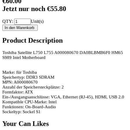
€60.00
Jetzt nur noch €55.80
QTY:
Unit(s)
Product Description
Toshiba Satellite L750 L755 A000080670 DA0BLBMB6F0 HM65
S989 Intel Motherboard
Marke: für Toshiba
Speichertyp: DDR3 SDRAM
MPN: A000080670
Anzahl der Speichersteckplätze: 2
Formfaktor: ATX
Ein-/Ausgangsanschlüsse: VGA, Ethernet (RJ-45), HDMI, USB 2.0
Kompatible CPU-Marke: Intel
Funktionen: On-Board-Audio
Sockeltyp: Sockel S1
Your Can Likes