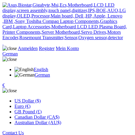
Anmelden
Register
Mein Konto
German
English
German
€
US Dollar ($)
Euro (€)
GB Pound (£)
Canadian Dollar (CA$)
Australian Dollar (AU$)
Contact Us