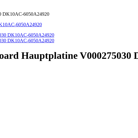
5030 DK10AC-6050A24920
board Hauptplatine V00027503