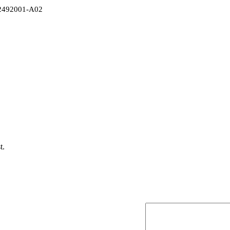
A2492001-A02
t.