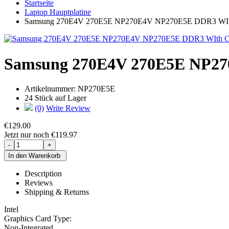
Startseite
Laptop Hauptplatine
Samsung 270E4V 270E5E NP270E4V NP270E5E DDR3 WIth
Samsung 270E4V 270E5E NP27
Artikelnummer:
NP270E5E
24 Stück auf Lager
(0)
Write Review
€129.00
Jetzt nur noch €119.97
Description
Reviews
Shipping & Returns
Intel
Graphics Card Type:
Non-Integrated