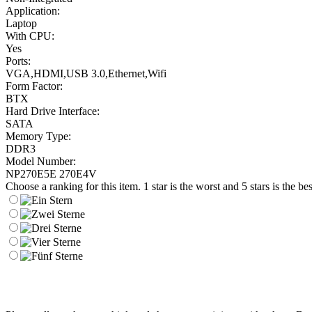
Application:
Laptop
With CPU:
Yes
Ports:
VGA,HDMI,USB 3.0,Ethernet,Wifi
Form Factor:
BTX
Hard Drive Interface:
SATA
Memory Type:
DDR3
Model Number:
NP270E5E 270E4V
Choose a ranking for this item. 1 star is the worst and 5 stars is the bes