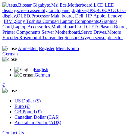
Anmelden
Register
Mein Konto
German
English
German
€
US Dollar ($)
Euro (€)
GB Pound (£)
Canadian Dollar (CA$)
Australian Dollar (AU$)
Contact Us