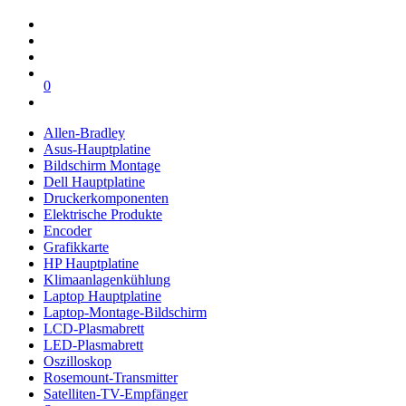
0
Allen-Bradley
Asus-Hauptplatine
Bildschirm Montage
Dell Hauptplatine
Druckerkomponenten
Elektrische Produkte
Encoder
Grafikkarte
HP Hauptplatine
Klimaanlagenkühlung
Laptop Hauptplatine
Laptop-Montage-Bildschirm
LCD-Plasmabrett
LED-Plasmabrett
Oszilloskop
Rosemount-Transmitter
Satelliten-TV-Empfänger