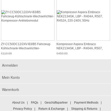
ZY-CC50DC12/24V-B3/B5 Fahrzeug-
Kompressor Aspera Embraco
Kühlschrank-Wechselrichter-
NEK2134GK, LBP - R404A, R507,
Kompressor-Antriebsmodul
R452A, 220-240V, 50Hz
€119.00
€459.00
Jetzt nur noch €110.67
Jetzt nur noch €426.87
Anmelden
Mein Konto
Warenkorb
About Us
|
FAQs
|
Geschäftspartner
|
Payment Methods
|
Privacy Policy
|
Return & Exchange
|
Shipping & Returns
|