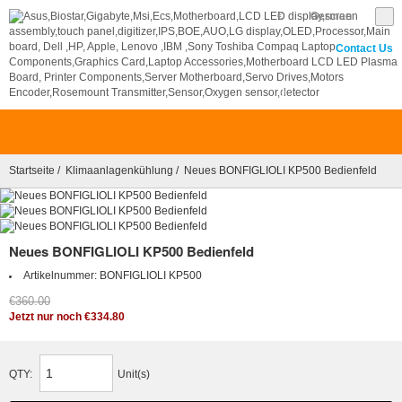
€
German
Contact Us
0
Startseite
/
Klimaanlagenkühlung
/ Neues BONFIGLIOLI KP500 Bedienfeld
Neues BONFIGLIOLI KP500 Bedienfeld
Artikelnummer:
BONFIGLIOLI KP500
€360.00
Jetzt nur noch €334.80
QTY:
Unit(s)