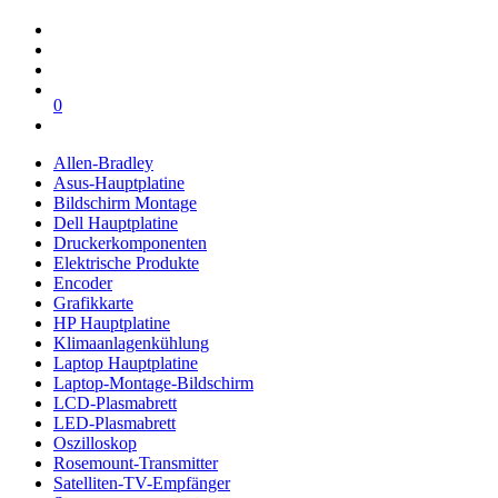
0
Allen-Bradley
Asus-Hauptplatine
Bildschirm Montage
Dell Hauptplatine
Druckerkomponenten
Elektrische Produkte
Encoder
Grafikkarte
HP Hauptplatine
Klimaanlagenkühlung
Laptop Hauptplatine
Laptop-Montage-Bildschirm
LCD-Plasmabrett
LED-Plasmabrett
Oszilloskop
Rosemount-Transmitter
Satelliten-TV-Empfänger