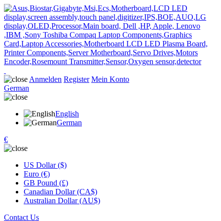
Anmelden
Register
Mein Konto
German
English
German
€
US Dollar ($)
Euro (€)
GB Pound (£)
Canadian Dollar (CA$)
Australian Dollar (AU$)
Contact Us