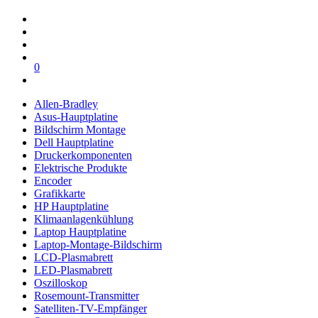
0
Allen-Bradley
Asus-Hauptplatine
Bildschirm Montage
Dell Hauptplatine
Druckerkomponenten
Elektrische Produkte
Encoder
Grafikkarte
HP Hauptplatine
Klimaanlagenkühlung
Laptop Hauptplatine
Laptop-Montage-Bildschirm
LCD-Plasmabrett
LED-Plasmabrett
Oszilloskop
Rosemount-Transmitter
Satelliten-TV-Empfänger