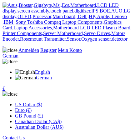
Anmelden
Register
Mein Konto
German
English
German
€
US Dollar ($)
Euro (€)
GB Pound (£)
Canadian Dollar (CA$)
Australian Dollar (AU$)
Contact Us