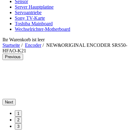
Sensor
Server Hauptplatine
Servoantriebe
Sony TV-Karte
Toshiba Mainboard
Wechselrichter-Motherboard
Ihr Warenkorb ist leer
Startseite
/
Encoder
/ NEW&ORIGINAL ENCODER SRS50-
HFAO-K21
Previous
Next
1
2
3