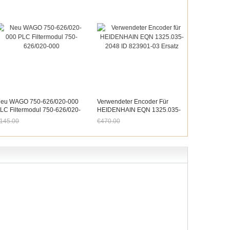
eu WAGO 750-626/020-000
Verwendeter Encoder Für
LC Filtermodul 750-626/020-
HEIDENHAIN EQN 1325.035-
00
2048 ID 823901-03 Ersatz
145.00
€470.00
etzt nur noch €134.85
Jetzt nur noch €437.10