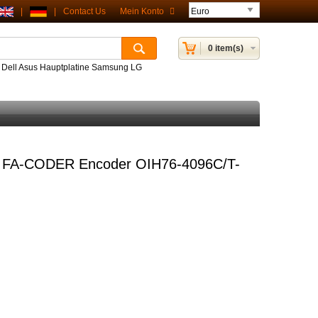
|
|
Contact Us
Mein Konto
0 item(s)
P Dell Asus Hauptplatine Samsung LG
FA-CODER Encoder OIH76-4096C/T-