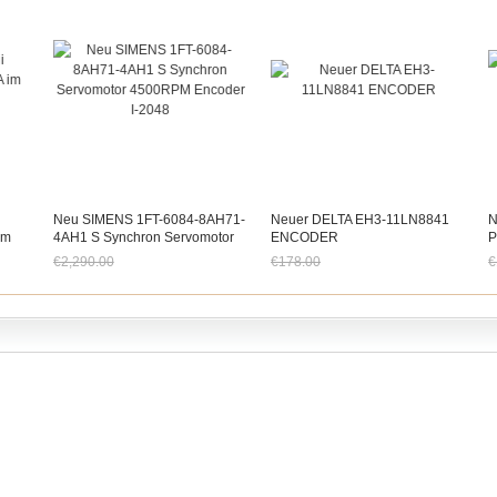
Neu SIMENS 1FT-6084-8AH71-
Neuer DELTA EH3-11LN8841
N
Im
4AH1 S Synchron Servomotor
ENCODER
P
4500RPM Encoder I-2048
0
€2,290.00
€178.00
€
Jetzt nur noch €2,129.70
Jetzt nur noch €165.54
J