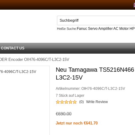
Fanuc Servo Amplifier AC Motor H
Heiße Suche:
Netzteil
CONTACT US
ER Encoder OIH76-4096C/T-L3C2-15V
Neu Tamagawa TS5216N466 
L3C2-15V
Artikelnummer:
OIH76-4096C/T-L3C2-15V
7 Stück auf Lager
(0)
Write Review
€690.00
Jetzt nur noch €641.70