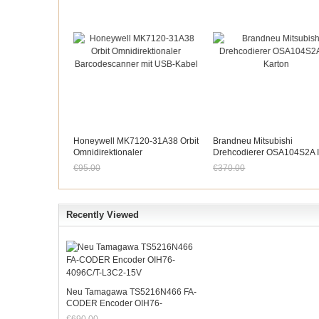
Honeywell MK7120-31A38 Orbit
Brandneu Mitsubishi
Omnidirektionaler
Drehcodierer OSA104S2A 
Barcodescanner Mit USB-Kabel
Karton
€95.00
€370.00
Jetzt nur noch €88.35
Jetzt nur noch €344.10
Recently Viewed
Neu Tamagawa TS5216N466 FA-
CODER Encoder OIH76-
4096C/T-L3C2-15V