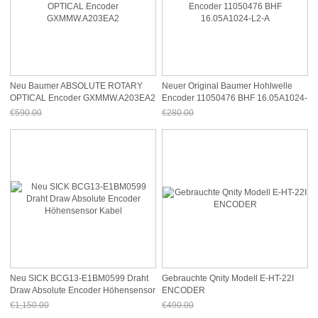
Neu Baumer ABSOLUTE ROTARY
Neuer Original Baumer Hohlwelle
OPTICAL Encoder GXMMW.A203EA2
Encoder 11050476 BHF 16.05A1024-
L2-A
€590.00
€280.00
Jetzt nur noch €548.70
Jetzt nur noch €260.40
Neu SICK BCG13-E1BM0599 Draht
Gebrauchte Qnity Modell E-HT-22I
Draw Absolute Encoder Höhensensor
ENCODER
Kabel
€1,150.00
€490.00
Jetzt nur noch €1,069.50
Jetzt nur noch €455.70