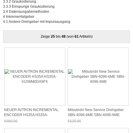
3.3.2 Graukodierung
3.3.3 Einspurige Graukodierung
3.4 Datenausgabemethoden
4 Inkrementalgeber
4.1 Andere Drehgeber mit Impulsausgang
Zeige
25
bis
48
(von
61
Artikeln)
NEUER AVTRON INCREMENTAL
Mitsubishi New Service Drehgeber
ENCODER HS35A HS35A-
SBN-4096-6ME SBN-4096-6ME
010WM0DA9FX
€950.00
€520.00
Jetzt nur noch €883.50
Jetzt nur noch €483.60