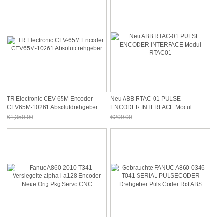
TR Electronic CEV-65M Encoder
Neu ABB RTAC-01 PULSE
CEV65M-10261 Absolutdrehgeber
ENCODER INTERFACE Modul
RTAC01
€1,350.00
€209.00
Jetzt nur noch €1,255.50
Jetzt nur noch €194.37