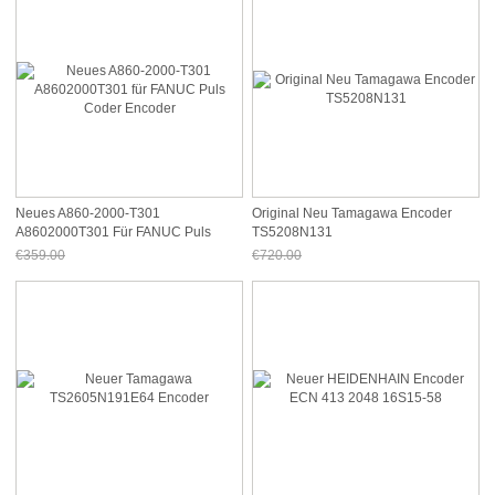
Neues A860-2000-T301
Original Neu Tamagawa Encoder
A8602000T301 Für FANUC Puls
TS5208N131
Coder Encoder
€359.00
€720.00
Jetzt nur noch €333.87
Jetzt nur noch €669.60