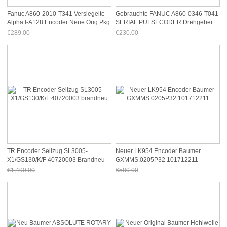
Fanuc A860-2010-T341 Versiegelte
Gebrauchte FANUC A860-0346-T041
Alpha I-A128 Encoder Neue Orig Pkg
SERIAL PULSECODER Drehgeber
Servo CNC
Puls Coder Rot ABS
€289.00
€230.00
Jetzt nur noch €268.77
Jetzt nur noch €213.90
TR Encoder Seilzug SL3005-
Neuer LK954 Encoder Baumer
X1/GS130/K/F 40720003 Brandneu
GXMMS.0205P32 101712211
€1,490.00
€580.00
Jetzt nur noch €1,385.70
Jetzt nur noch €539.40