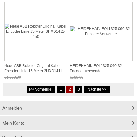
Neue ABB Roboter Original Kabel
HEIDENHAIN EQI 1325.060-32
Encoder Linie 15 Meter 3HXD1411-
Encoder Verwendet
150
€1,390.00
€680.00
Jetzt nur noch €1,292.70
Jetzt nur noch €632.40
[<< Vorherige]
1
2
3
[Nächste >>]
Anmelden
Mein Konto