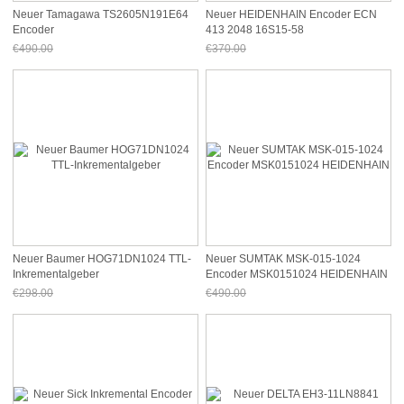
Neuer Tamagawa TS2605N191E64
Neuer HEIDENHAIN Encoder ECN
Encoder
413 2048 16S15-58
€490.00
€370.00
Jetzt nur noch €455.70
Jetzt nur noch €344.10
Neuer Baumer HOG71DN1024 TTL-
Neuer SUMTAK MSK-015-1024
Inkrementalgeber
Encoder MSK0151024 HEIDENHAIN
€298.00
€490.00
Jetzt nur noch €277.14
Jetzt nur noch €455.70