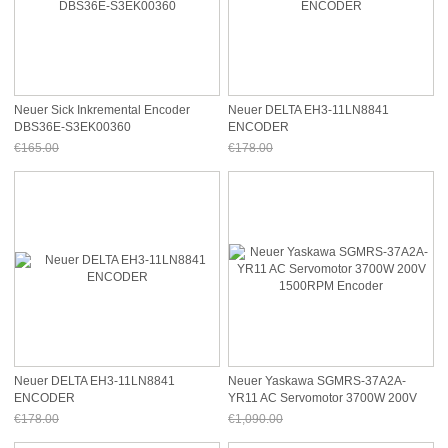
Neuer Sick Inkremental Encoder
Neuer DELTA EH3-11LN8841
DBS36E-S3EK00360
ENCODER
€165.00
€178.00
Jetzt nur noch €153.45
Jetzt nur noch €165.54
Neuer DELTA EH3-11LN8841
Neuer Yaskawa SGMRS-37A2A-
ENCODER
YR11 AC Servomotor 3700W 200V
1500RPM Encoder
€178.00
€1,090.00
Jetzt nur noch €165.54
Jetzt nur noch €1,013.70