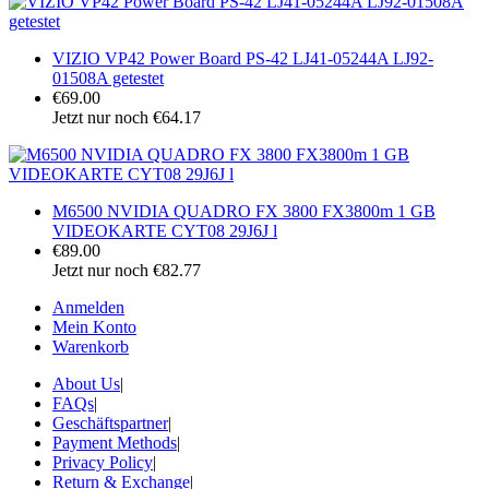
VIZIO VP42 Power Board PS-42 LJ41-05244A LJ92-
01508A getestet
€69.00
Jetzt nur noch €64.17
M6500 NVIDIA QUADRO FX 3800 FX3800m 1 GB
VIDEOKARTE CYT08 29J6J l
€89.00
Jetzt nur noch €82.77
Anmelden
Mein Konto
Warenkorb
About Us
|
FAQs
|
Geschäftspartner
|
Payment Methods
|
Privacy Policy
|
Return & Exchange
|