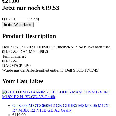
€21.00
Jetzt nur noch €19.53
QTY:
Unit(s)
Product Description
Dell XPS 17 L702X HDMI DP Ethernet-Audio-USB-Anschlüsse
0H8GW8 DAGM7CPI8B0
Teilnummern :
0H8GW8
DAGM7CPI8B0
Wurde aus der Arbeitseinheit entfernt (Dell Studio 17/1745)
Your Can Likes
GTX 660M GTX660M 2 GB GDDR5 MXM 3.0b M17X
R4 M18X R2 N13E-GE-A2-Grafik
€119.00