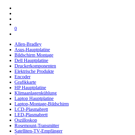
0
Allen-Bradley
Asus-Hauptplatine
Bildschirm Montage
Dell Hauptplatine
Druckerkomponenten
Elektrische Produkte
Encoder
Grafikkarte
HP Hauptplatine
Klimaanlagenkühlung
Laptop Hauptplatine
Laptop-Montage-Bildschirm
LCD-Plasmabrett
LED-Plasmabrett
Oszilloskop
Rosemount-Transmitter
Satelliten-TV-Empfänger