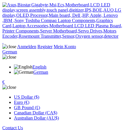
Anmelden
Register
Mein Konto
German
English
German
€
US Dollar ($)
Euro (€)
GB Pound (£)
Canadian Dollar (CA$)
Australian Dollar (AU$)
Contact Us