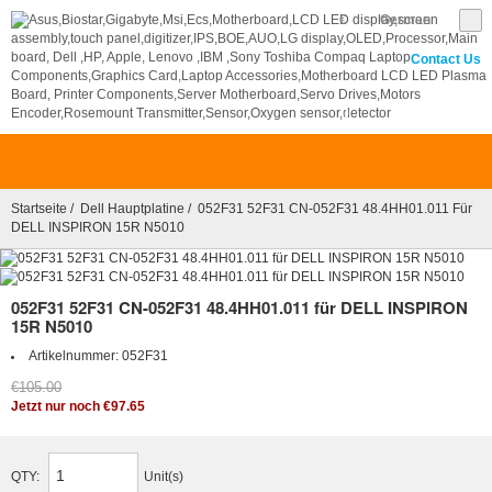
€
German
Contact Us
0
Startseite
/
Dell Hauptplatine
/ 052F31 52F31 CN-052F31 48.4HH01.011 Für
DELL INSPIRON 15R N5010
052F31 52F31 CN-052F31 48.4HH01.011 für DELL INSPIRON
15R N5010
Artikelnummer:
052F31
€105.00
Jetzt nur noch €97.65
QTY:
Unit(s)