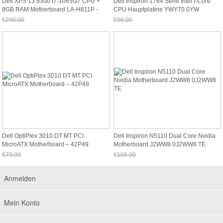
Dell XPS 13 9300 I7-1065G7 CPU +
Dell Inspiron 1764 Serie Intel I-Core
8GB RAM Motherboard LA-H811P -
CPU Hauptplatine YWY70 0YW
GRKMN
€290.00
€96.00
Jetzt nur noch €269.70
Jetzt nur noch €89.28
Dell OptiPlex 3010 DT MT PCI
Dell Inspiron N5110 Dual Core Nvidia
MicroATX Motherboard – 42P49
Motherboard J2WW8 0J2WW8 TE
€79.00
€105.00
Jetzt nur noch €73.47
Jetzt nur noch €97.65
Anmelden
Mein Konto