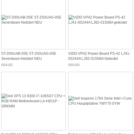
ST-200UAB-05E ST-250UAG-05E
VIZIO VP42 Power Board PS-42 LJ41-
Seventeam-Netzteil NEU
05244A LJ92-01508A Getestet
€64.00
€69.00
Jetzt nur noch €59.52
Jetzt nur noch €64.17