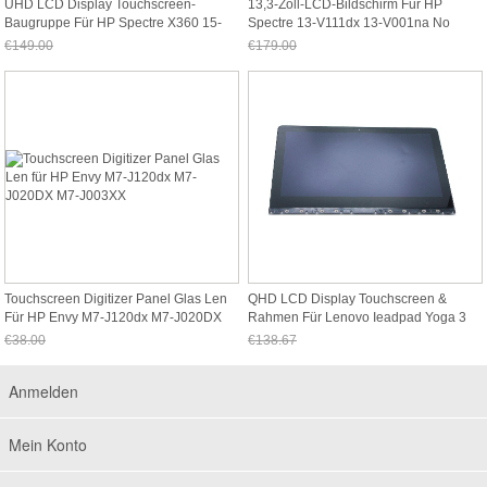
UHD LCD Display Touchscreen-
13,3-Zoll-LCD-Bildschirm Für HP
Baugruppe Für HP Spectre X360 15-
Spectre 13-V111dx 13-V001na No
AP001NF 15-AP012NA
Touch
€149.00
€179.00
Jetzt nur noch €138.57
Jetzt nur noch €166.47
Touchscreen Digitizer Panel Glas Len
QHD LCD Display Touchscreen &
Für HP Envy M7-J120dx M7-J020DX
Rahmen Für Lenovo Ieadpad Yoga 3
M7-J003XX
Pro 1370
€38.00
€138.67
Jetzt nur noch €35.34
Jetzt nur noch €128.96
Anmelden
Mein Konto