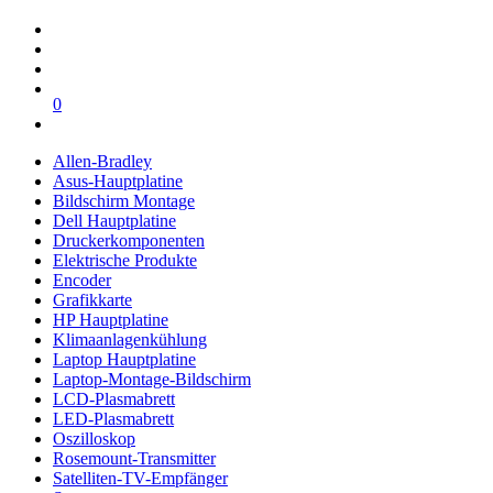
0
Allen-Bradley
Asus-Hauptplatine
Bildschirm Montage
Dell Hauptplatine
Druckerkomponenten
Elektrische Produkte
Encoder
Grafikkarte
HP Hauptplatine
Klimaanlagenkühlung
Laptop Hauptplatine
Laptop-Montage-Bildschirm
LCD-Plasmabrett
LED-Plasmabrett
Oszilloskop
Rosemount-Transmitter
Satelliten-TV-Empfänger