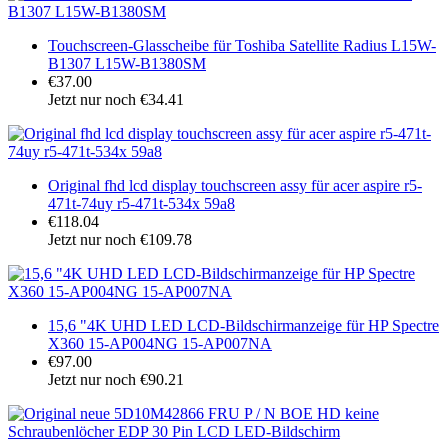
Touchscreen-Glasscheibe für Toshiba Satellite Radius L15W-
B1307 L15W-B1380SM
€37.00
Jetzt nur noch €34.41
Original fhd lcd display touchscreen assy für acer aspire r5-
471t-74uy r5-471t-534x 59a8
€118.04
Jetzt nur noch €109.78
15,6 "4K UHD LED LCD-Bildschirmanzeige für HP Spectre
X360 15-AP004NG 15-AP007NA
€97.00
Jetzt nur noch €90.21