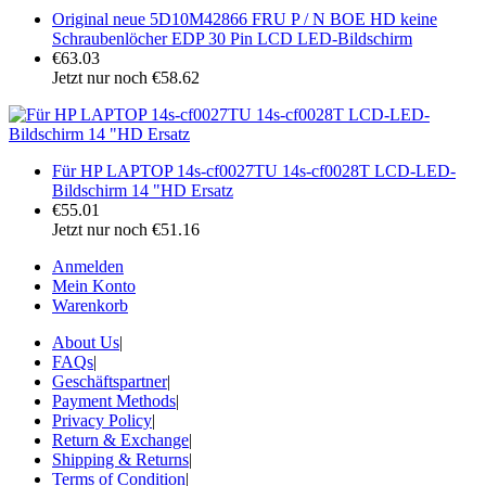
Original neue 5D10M42866 FRU P / N BOE HD keine
Schraubenlöcher EDP 30 Pin LCD LED-Bildschirm
€63.03
Jetzt nur noch €58.62
Für HP LAPTOP 14s-cf0027TU 14s-cf0028T LCD-LED-
Bildschirm 14 "HD Ersatz
€55.01
Jetzt nur noch €51.16
Anmelden
Mein Konto
Warenkorb
About Us
|
FAQs
|
Geschäftspartner
|
Payment Methods
|
Privacy Policy
|
Return & Exchange
|
Shipping & Returns
|
Terms of Condition
|