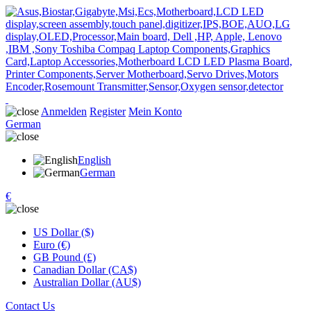
Anmelden
Register
Mein Konto
German
English
German
€
US Dollar ($)
Euro (€)
GB Pound (£)
Canadian Dollar (CA$)
Australian Dollar (AU$)
Contact Us