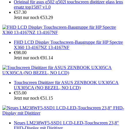
Original für asus q502 q502l touchscreen digitizer glass lens
ersatz top15i97 v1.0
€57.30
Jetzt nur noch €53.29
FHD LCD Display Touchscreen-Baugruppe für HP Spectre
X360 13-4167NZ 13-4167NF
€98.00
Jetzt nur noch €91.14
Touchscreen Digitizer für ASUS ZENBOOK UX305CA
UX305CA (NO BEZEL, NO LCD)
€55.00
Jetzt nur noch €51.15
Neues LM238WF5-SSD1 LCD-LED-Touchscreen 23,8"
FHD-Display mit Digitizer