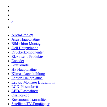
0
Allen-Bradley
Asus-Hauptplatine
Bildschirm Montage
Dell Hauptplatine
Druckerkomponenten
Elektrische Produkte
Encoder
Grafikkarte
HP Hauptplatine
Klimaanlagenkühlung
Laptop Hauptplatine
Laptop-Montage-Bildschirm
LCD-Plasmabrett
LED-Plasmabrett
Oszilloskop
Rosemount-Transmitter
Satelliten-TV-Empfänger