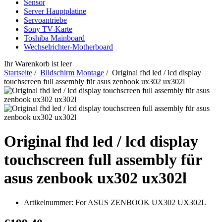
Sensor
Server Hauptplatine
Servoantriebe
Sony TV-Karte
Toshiba Mainboard
Wechselrichter-Motherboard
Ihr Warenkorb ist leer
Startseite
/
Bildschirm Montage
/ Original fhd led / lcd display
touchscreen full assembly für asus zenbook ux302 ux302l
Original fhd led / lcd display
touchscreen full assembly für
asus zenbook ux302 ux302l
Artikelnummer:
For ASUS ZENBOOK UX302 UX302L