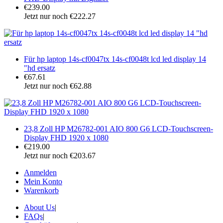
€239.00
Jetzt nur noch €222.27
Für hp laptop 14s-cf0047tx 14s-cf0048t lcd led display 14
"hd ersatz
€67.61
Jetzt nur noch €62.88
23,8 Zoll HP M26782-001 AIO 800 G6 LCD-Touchscreen-
Display FHD 1920 x 1080
€219.00
Jetzt nur noch €203.67
Anmelden
Mein Konto
Warenkorb
About Us
|
FAQs
|