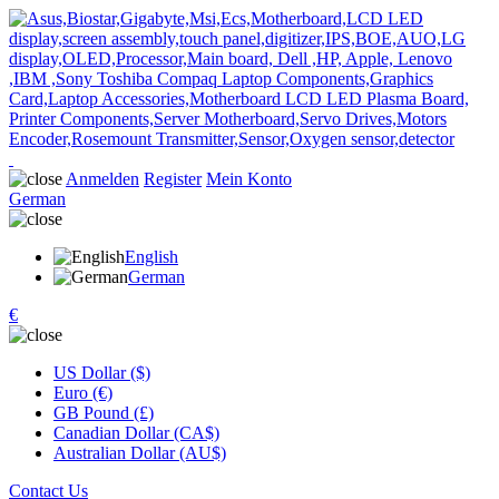
Anmelden
Register
Mein Konto
German
English
German
€
US Dollar ($)
Euro (€)
GB Pound (£)
Canadian Dollar (CA$)
Australian Dollar (AU$)
Contact Us