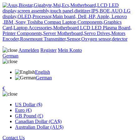
Anmelden
Register
Mein Konto
German
English
German
€
US Dollar ($)
Euro (€)
GB Pound (£)
Canadian Dollar (CA$)
Australian Dollar (AU$)
Contact Us