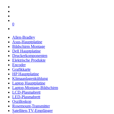
0
Allen-Bradley
Asus-Hauptplatine
Bildschirm Montage
Dell Hauptplatine
Druckerkomponenten
Elektrische Produkte
Encoder
Grafikkarte
HP Hauptplatine
Klimaanlagenkühlung
Laptop Hauptplatine
Laptop-Montage-Bildschirm
LCD-Plasmabrett
LED-Plasmabrett
Oszilloskop
Rosemount-Transmitter
Satelliten-TV-Empfänger