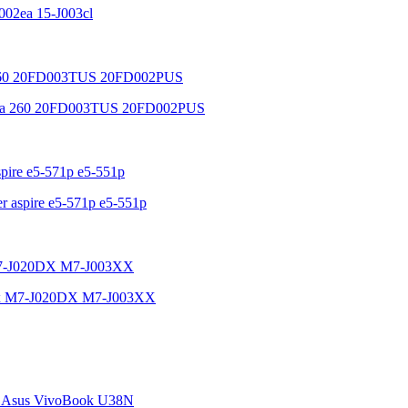
j002ea 15-J003cl
oga 260 20FD003TUS 20FD002PUS
cer aspire e5-571p e5-551p
20dx M7-J020DX M7-J003XX