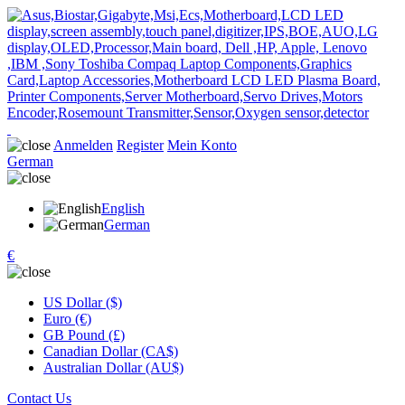
Anmelden
Register
Mein Konto
German
English
German
€
US Dollar ($)
Euro (€)
GB Pound (£)
Canadian Dollar (CA$)
Australian Dollar (AU$)
Contact Us