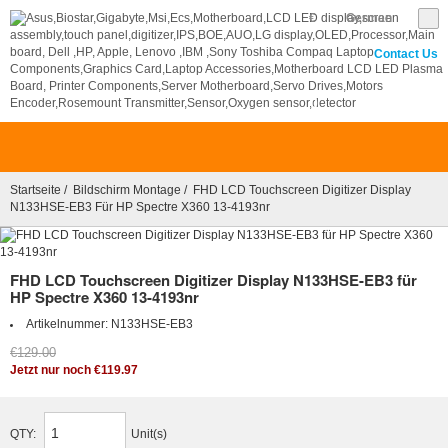
€
German
Contact Us
0
Startseite
/
Bildschirm Montage
/ FHD LCD Touchscreen Digitizer Display
N133HSE-EB3 Für HP Spectre X360 13-4193nr
FHD LCD Touchscreen Digitizer Display N133HSE-EB3 für
HP Spectre X360 13-4193nr
Artikelnummer:
N133HSE-EB3
€129.00
Jetzt nur noch €119.97
QTY:
Unit(s)