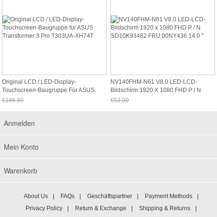
Original LCD / LED-Display-
NV140FHM-N61 V8.0 LED-LCD-
Touchscreen-Baugruppe Für ASUS
Bildschirm 1920 X 1080 FHD P / N
Transformer 3 Pro T303UA-XH74T
SD10K93482 FRU 00NY436 14.0 "
€186.80
€53.00
Jetzt nur noch €173.72
Jetzt nur noch €49.29
Anmelden
Mein Konto
Warenkorb
About Us
|
FAQs
|
Geschäftspartner
|
Payment Methods
|
Privacy Policy
|
Return & Exchange
|
Shipping & Returns
|