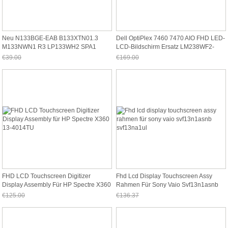
Neu N133BGE-EAB B133XTN01.3
Dell OptiPlex 7460 7470 AIO FHD LED-
M133NWN1 R3 LP133WH2 SPA1
LCD-Bildschirm Ersatz LM238WF2-
CLAA133WB03 HB133WX1-402
SSK1 YXN48
€39.00
€169.00
Jetzt nur noch €36.27
Jetzt nur noch €157.17
FHD LCD Touchscreen Digitizer
Fhd Lcd Display Touchscreen Assy
Display Assembly Für HP Spectre X360
Rahmen Für Sony Vaio Svf13n1asnb
13-4014TU
Svf13na1ul
€125.00
€136.37
Jetzt nur noch €116.25
Jetzt nur noch €126.83