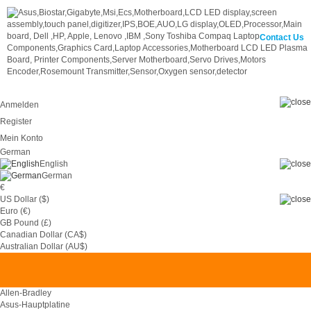
Contact Us
Anmelden
Register
Mein Konto
German
English
German
€
US Dollar ($)
Euro (€)
GB Pound (£)
Canadian Dollar (CA$)
0
Australian Dollar (AU$)
Allen-Bradley
Asus-Hauptplatine