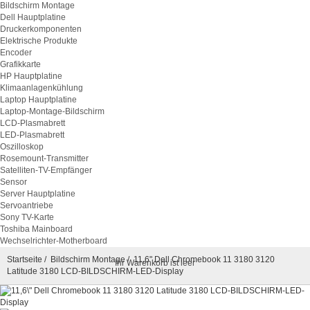
Bildschirm Montage
Dell Hauptplatine
Druckerkomponenten
Elektrische Produkte
Encoder
Grafikkarte
HP Hauptplatine
Klimaanlagenkühlung
Laptop Hauptplatine
Laptop-Montage-Bildschirm
LCD-Plasmabrett
LED-Plasmabrett
Oszilloskop
Rosemount-Transmitter
Satelliten-TV-Empfänger
Sensor
Server Hauptplatine
Servoantriebe
Sony TV-Karte
Toshiba Mainboard
Wechselrichter-Motherboard
Startseite
/
Bildschirm Montage
/ 11,6" Dell Chromebook 11 3180 3120
Ihr Warenkorb ist leer
Latitude 3180 LCD-BILDSCHIRM-LED-Display