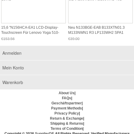
15,6 "N156HCA-EA1 LCD-Display-
Neu N133BGE-EAB B133XTN01.3
Touchscreen Für Lenovo Yoga 510-
M133NWN1 R3 LP133WH2 SPA1
15IKB
CLAA133WB03 HB133WX1-402
€153.56
€39.00
Jetzt nur noch €142.81
Jetzt nur noch €36.27
Anmelden
Mein Konto
Warenkorb
About Us
|
FAQs
|
Geschäftspartner
|
Payment Methods
|
Privacy Policy
|
Return & Exchange
|
Shipping & Returns
|
Terms of Condition
|
Copyright © 2026
SupplierDE
All Rights Reserved. Verified Manufacturers