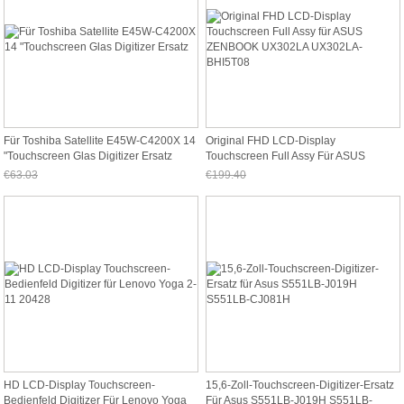
Für Toshiba Satellite E45W-C4200X 14
Original FHD LCD-Display
"Touchscreen Glas Digitizer Ersatz
Touchscreen Full Assy Für ASUS
ZENBOOK UX302LA UX302LA-
€63.03
€199.40
BHI5T08
Jetzt nur noch €58.62
Jetzt nur noch €185.45
HD LCD-Display Touchscreen-
15,6-Zoll-Touchscreen-Digitizer-Ersatz
Bedienfeld Digitizer Für Lenovo Yoga
Für Asus S551LB-J019H S551LB-