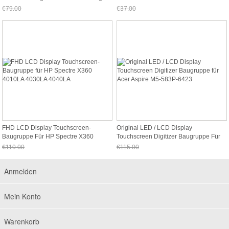
2-11 20428
CJ081H
€79.00
€37.00
Jetzt nur noch €73.47
Jetzt nur noch €34.41
FHD LCD Display Touchscreen-
Original LED / LCD Display
Baugruppe Für HP Spectre X360
Touchscreen Digitizer Baugruppe Für
4010LA 4030LA 4040LA
Acer Aspire M5-583P-6423
€110.00
€115.00
Jetzt nur noch €102.30
Jetzt nur noch €106.95
Anmelden
Mein Konto
Warenkorb