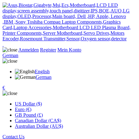
Anmelden
Register
Mein Konto
German
English
German
€
US Dollar ($)
Euro (€)
GB Pound (£)
Canadian Dollar (CA$)
Australian Dollar (AU$)
Contact Us