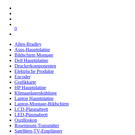
0
Allen-Bradley
Asus-Hauptplatine
Bildschirm Montage
Dell Hauptplatine
Druckerkomponenten
Elektrische Produkte
Encoder
Grafikkarte
HP Hauptplatine
Klimaanlagenkühlung
Laptop Hauptplatine
Laptop-Montage-Bildschirm
LCD-Plasmabrett
LED-Plasmabrett
Oszilloskop
Rosemount-Transmitter
Satelliten-TV-Empfänger