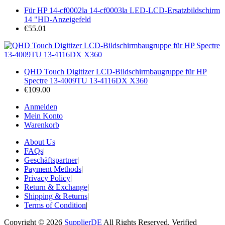
Für HP 14-cf0002la 14-cf0003la LED-LCD-Ersatzbildschirm
14 "HD-Anzeigefeld
€55.01
QHD Touch Digitizer LCD-Bildschirmbaugruppe für HP
Spectre 13-4009TU 13-4116DX X360
€109.00
Anmelden
Mein Konto
Warenkorb
About Us
|
FAQs
|
Geschäftspartner
|
Payment Methods
|
Privacy Policy
|
Return & Exchange
|
Shipping & Returns
|
Terms of Condition
|
Copyright © 2026
SupplierDE
All Rights Reserved. Verified