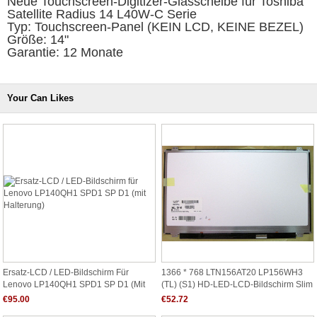
Neue Touchscreen-Digitizer-Glasscheibe für Toshiba
Satellite Radius 14 L40W-C Serie
Typ: Touchscreen-Panel (KEIN LCD, KEINE BEZEL)
Größe: 14"
Garantie: 12 Monate
Your Can Likes
Ersatz-LCD / LED-Bildschirm Für
1366 * 768 LTN156AT20 LP156WH3
Lenovo LP140QH1 SPD1 SP D1 (mit
(TL) (S1) HD-LED-LCD-Bildschirm Slim
Halterung)
40 Pins
€95.00
€52.72