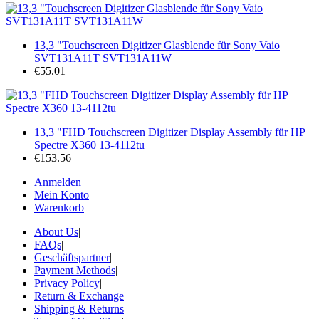
13,3 "Touchscreen Digitizer Glasblende für Sony Vaio
SVT131A11T SVT131A11W
€55.01
13,3 "FHD Touchscreen Digitizer Display Assembly für HP
Spectre X360 13-4112tu
€153.56
Anmelden
Mein Konto
Warenkorb
About Us
|
FAQs
|
Geschäftspartner
|
Payment Methods
|
Privacy Policy
|
Return & Exchange
|
Shipping & Returns
|