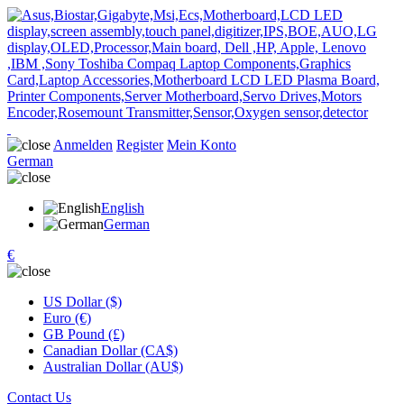
Anmelden
Register
Mein Konto
German
English
German
€
US Dollar ($)
Euro (€)
GB Pound (£)
Canadian Dollar (CA$)
Australian Dollar (AU$)
Contact Us