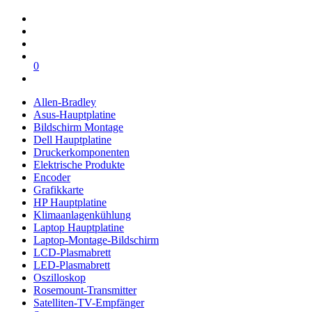
0
Allen-Bradley
Asus-Hauptplatine
Bildschirm Montage
Dell Hauptplatine
Druckerkomponenten
Elektrische Produkte
Encoder
Grafikkarte
HP Hauptplatine
Klimaanlagenkühlung
Laptop Hauptplatine
Laptop-Montage-Bildschirm
LCD-Plasmabrett
LED-Plasmabrett
Oszilloskop
Rosemount-Transmitter
Satelliten-TV-Empfänger