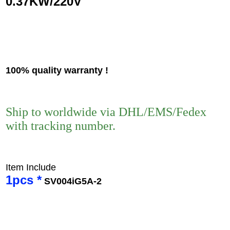
0.37KW/220V
100% quality warranty !
Ship to worldwide via DHL/EMS/Fedex
with tracking number.
Item Include
1pcs *
SV004iG5A-2