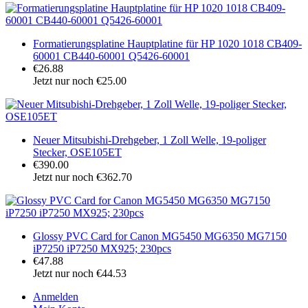
Formatierungsplatine Hauptplatine für HP 1020 1018 CB409-
60001 CB440-60001 Q5426-60001
€26.88
Jetzt nur noch €25.00
Neuer Mitsubishi-Drehgeber, 1 Zoll Welle, 19-poliger
Stecker, OSE105ET
€390.00
Jetzt nur noch €362.70
Glossy PVC Card for Canon MG5450 MG6350 MG7150
iP7250 iP7250 MX925; 230pcs
€47.88
Jetzt nur noch €44.53
Anmelden