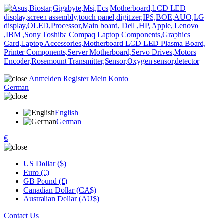
Anmelden
Register
Mein Konto
German
English
German
€
US Dollar ($)
Euro (€)
GB Pound (£)
Canadian Dollar (CA$)
Australian Dollar (AU$)
Contact Us