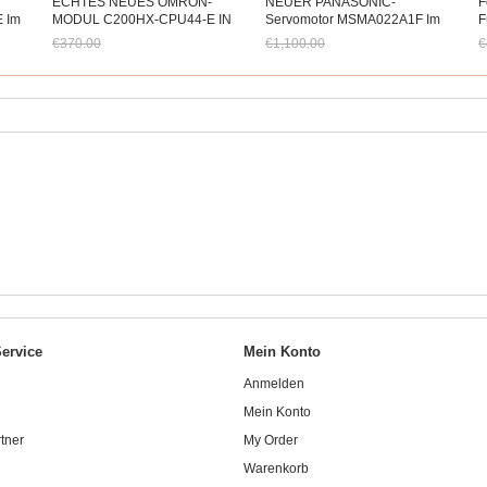
ECHTES NEUES OMRON-
NEUER PANASONIC-
F
 Im
MODUL C200HX-CPU44-E IN
Servomotor MSMA022A1F Im
F
BOX C200HXCPU44E
Karton
6
€370.00
€1,100.00
€
Jetzt nur noch €344.10
Jetzt nur noch €1,023.00
J
ervice
Mein Konto
Anmelden
Mein Konto
tner
My Order
Warenkorb