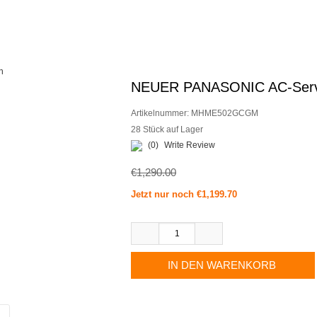
NEUER PANASONIC AC-Ser
Artikelnummer:
MHME502GCGM
28 Stück auf Lager
(0)
Write Review
€1,290.00
Jetzt nur noch €1,199.70