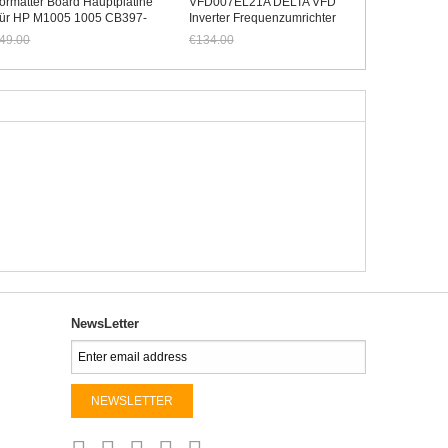
ormatter Board Hauptplatine
VFD007EL21A DELTA VFD
ür HP M1005 1005 CB397-
Inverter Frequenzumrichter
0001 Mother Board
750W 1HP 1PHASE 220V
49.00
€134.00
etzt nur noch €45.57
Jetzt nur noch €124.62
NewsLetter