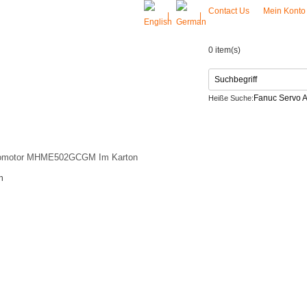
Contact Us
Mein Kont
|
|
0 item(s)
Fanuc Servo A
Heiße Suche:
Netzteil
CONTACT US
motor MHME502GCGM Im Karton