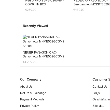
Neu OMRON SPS C200HW-
NEUER PANASONIC AC-
COM04 IN BOX
Servoantrieb MCDKT3520E
C200HWCOM04
Karton (echtes Bild)
€260.00
€480.00
Jetzt nur noch €241.80
Jetzt nur noch €446.40
Recently Viewed
NEUER PANASONIC AC-
Servomotor MHME502GCGM im
Karton
€1,290.00
Jetzt nur noch €1,199.70
Our Company
Customer S
About Us
Contact Us
Return & Exchange
FAQs
Payment Methods
Geschäftspar
Privacy Policy
Site Map