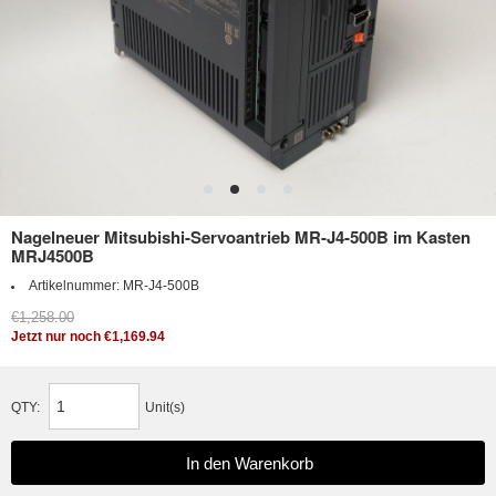
Nagelneuer Mitsubishi-Servoantrieb MR-J4-500B im Kasten
MRJ4500B
Artikelnummer:
MR-J4-500B
€1,258.00
Jetzt nur noch €1,169.94
QTY:
Unit(s)