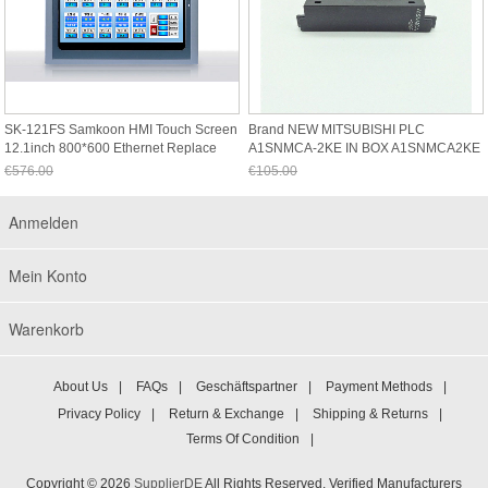
SK-121FS Samkoon HMI Touch Screen
Brand NEW MITSUBISHI PLC
12.1inch 800*600 Ethernet Replace
A1SNMCA-2KE IN BOX A1SNMCA2KE
SK-1
€576.00
€105.00
Jetzt nur noch €535.68
Jetzt nur noch €97.65
Anmelden
Mein Konto
Warenkorb
About Us
|
FAQs
|
Geschäftspartner
|
Payment Methods
|
Privacy Policy
|
Return & Exchange
|
Shipping & Returns
|
Terms Of Condition
|
Copyright © 2026
SupplierDE
All Rights Reserved. Verified Manufacturers