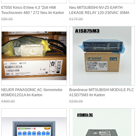
ET050 Kinco EView 4,3 "Zoll HMI
Neu MITSUBISHI NV-ZS EARTH
Touchscreen 480 * 272 Neu Im Karton
LEKAGE RELAY 120-230VAC 30MA
MAX.0.04S
€80.00
€179.00
Jetzt nur noch €74.40
Jetzt nur noch €166.47
NEUER PANASONIC AC-Servomotor
Brandneue MITSUBISHI MODULE PLC
MSMD012G1A Im Karton
A1SD75M3 Im Karton
€400.00
€230.00
Jetzt nur noch €372.00
Jetzt nur noch €213.90