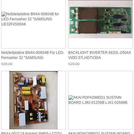
Netzteilplatine BN44-00604B Für LED-
BACKLIGHT INVERTER 6632L-0504A
Fernseher 32 "SAMSUNG
VIZIO 37LHDTV30A
UE32F4500AK
€39.00
€29.00
Jetzt nur noch €36.27
Jetzt nur noch €26.97
BN44-00217A Netzteil SMPS-LCDTV
AKAI PDP4298ED1 SUSTAIN BOARD