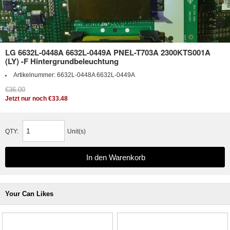
LG 6632L-0448A 6632L-0449A PNEL-T703A 2300KTS001A
(LY) -F Hintergrundbeleuchtung
Artikelnummer:
6632L-0448A 6632L-0449A
€36.00
Jetzt nur noch €33.48
QTY:
Unit(s)
Your Can Likes