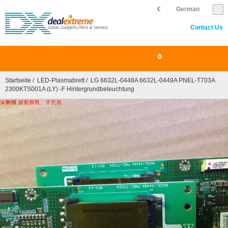
€
German
Contact Us
0
Startseite
/
LED-Plasmabrett
/ LG 6632L-0448A 6632L-0449A PNEL-T703A
2300KTS001A (LY) -F Hintergrundbeleuchtung