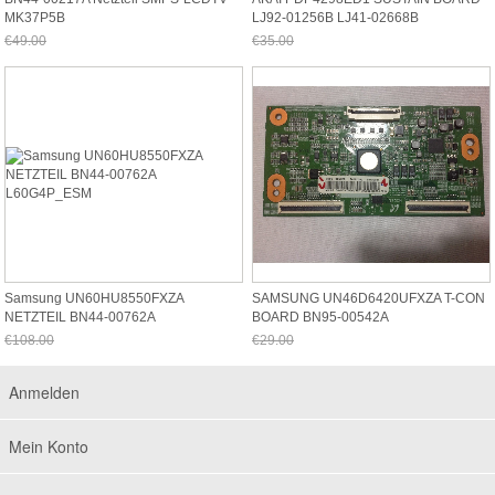
MK37P5B
LJ92-01256B LJ41-02668B
€49.00
€35.00
Jetzt nur noch €45.57
Jetzt nur noch €32.55
Samsung UN60HU8550FXZA
SAMSUNG UN46D6420UFXZA T-CON
NETZTEIL BN44-00762A
BOARD BN95-00542A
L60G4P_ESM
SH120PMB4SV0.3
€108.00
€29.00
Jetzt nur noch €100.44
Jetzt nur noch €26.97
Anmelden
Mein Konto