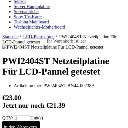
Sensor
Server Hauptplatine
Servoantriebe
Sony TV-Karte
Toshiba Mainboard
Wechselrichter-Motherboard
Startseite
/
LED-Plasmabrett
/ PWI2404ST Netzteilplatine Für
Ihr Warenkorb ist leer
LCD-Pannel getestet
PWI2404ST Netzteilplatine
Für LCD-Pannel getestet
Artikelnummer:
PWI2404ST BN44-00238A
€23.00
Jetzt nur noch €21.39
QTY:
Unit(s)