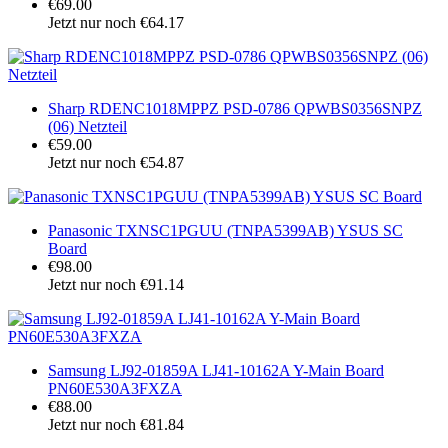
€69.00
Jetzt nur noch €64.17
Sharp RDENC1018MPPZ PSD-0786 QPWBS0356SNPZ
(06) Netzteil
€59.00
Jetzt nur noch €54.87
Panasonic TXNSC1PGUU (TNPA5399AB) YSUS SC
Board
€98.00
Jetzt nur noch €91.14
Samsung LJ92-01859A LJ41-10162A Y-Main Board
PN60E530A3FXZA
€88.00
Jetzt nur noch €81.84