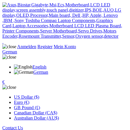
Anmelden
Register
Mein Konto
German
English
German
€
US Dollar ($)
Euro (€)
GB Pound (£)
Canadian Dollar (CA$)
Australian Dollar (AU$)
Contact Us