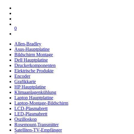
0
Allen-Bradley
Asus-Hauptplatine
Bildschirm Montage
Dell Hauptplatine
Druckerkomponenten
Elektrische Produkte
Encoder
Grafikkarte
HP Hauptplatine
Klimaanlagenkühlung
Laptop Hauptplatine
Laptop-Montage-Bildschirm
LCD-Plasmabrett
LED-Plasmabrett
Oszilloskop
Rosemount-Transmitter
Satelliten-TV-Empfänger