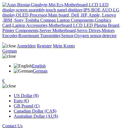
Anmelden
Register
Mein Konto
German
English
German
€
US Dollar ($)
Euro (€)
GB Pound (£)
Canadian Dollar (CA$)
Australian Dollar (AU$)
Contact Us