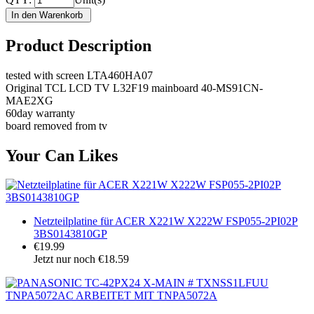
Product Description
tested with screen LTA460HA07
Original TCL LCD TV L32F19 mainboard 40-MS91CN-
MAE2XG
60day warranty
board removed from tv
Your Can Likes
Netzteilplatine für ACER X221W X222W FSP055-2PI02P
3BS0143810GP
€19.99
Jetzt nur noch €18.59