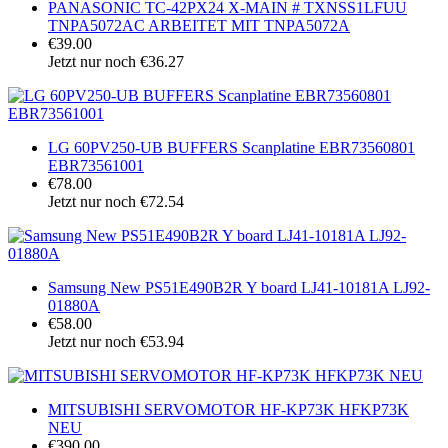
PANASONIC TC-42PX24 X-MAIN # TXNSS1LFUU
TNPA5072AC ARBEITET MIT TNPA5072A
€39.00
Jetzt nur noch €36.27
LG 60PV250-UB BUFFERS Scanplatine EBR73560801
EBR73561001
€78.00
Jetzt nur noch €72.54
Samsung New PS51E490B2R Y board LJ41-10181A LJ92-
01880A
€58.00
Jetzt nur noch €53.94
MITSUBISHI SERVOMOTOR HF-KP73K HFKP73K
NEU
€390.00