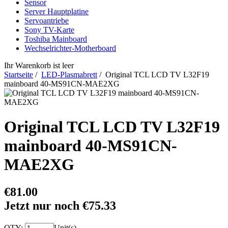
Sensor
Server Hauptplatine
Servoantriebe
Sony TV-Karte
Toshiba Mainboard
Wechselrichter-Motherboard
Ihr Warenkorb ist leer
Startseite
/
LED-Plasmabrett
/ Original TCL LCD TV L32F19
mainboard 40-MS91CN-MAE2XG
Original TCL LCD TV L32F19
mainboard 40-MS91CN-
MAE2XG
€81.00
Jetzt nur noch €75.33
QTY:
Unit(s)