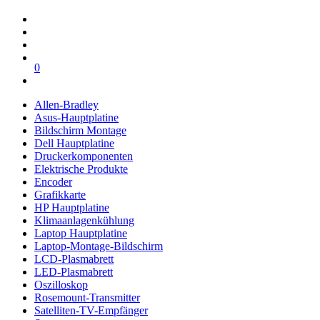
0
Allen-Bradley
Asus-Hauptplatine
Bildschirm Montage
Dell Hauptplatine
Druckerkomponenten
Elektrische Produkte
Encoder
Grafikkarte
HP Hauptplatine
Klimaanlagenkühlung
Laptop Hauptplatine
Laptop-Montage-Bildschirm
LCD-Plasmabrett
LED-Plasmabrett
Oszilloskop
Rosemount-Transmitter
Satelliten-TV-Empfänger