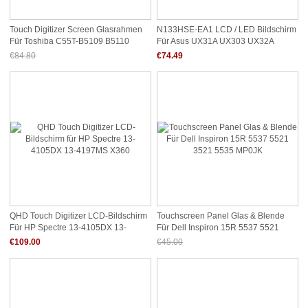
Touch Digitizer Screen Glasrahmen
N133HSE-EA1 LCD / LED Bildschirm
Für Toshiba C55T-B5109 B5110
Für Asus UX31A UX303 UX32A
B5233 B5150
UX32LA UX303LN
€84.80
€74.49
Jetzt nur noch €78.87
QHD Touch Digitizer LCD-Bildschirm
Touchscreen Panel Glas & Blende
Für HP Spectre 13-4105DX 13-
Für Dell Inspiron 15R 5537 5521
4197MS X360
3521 5535 MP0JK
€109.00
€45.00
Jetzt nur noch €41.85