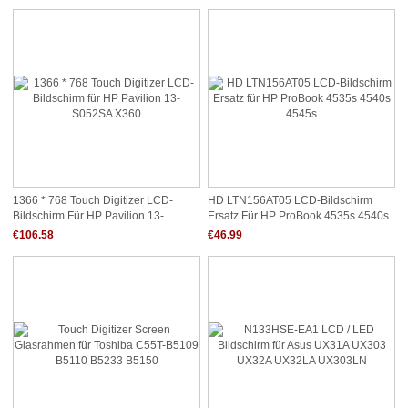
Jetzt nur noch €138.57
Jetzt nur noch €55.42
1366 * 768 Touch Digitizer LCD-
HD LTN156AT05 LCD-Bildschirm
Bildschirm Für HP Pavilion 13-
Ersatz Für HP ProBook 4535s 4540s
S052SA X360
4545s
€106.58
€46.99