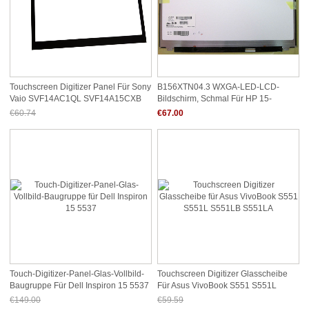
Touchscreen Digitizer Panel Für Sony
B156XTN04.3 WXGA-LED-LCD-
Vaio SVF14AC1QL SVF14A15CXB
Bildschirm, Schmal Für HP 15-
SVF14A16CXS
N034SA 15-P030NR
€60.74
€67.00
Jetzt nur noch €56.49
Touch-Digitizer-Panel-Glas-Vollbild-
Touchscreen Digitizer Glasscheibe
Baugruppe Für Dell Inspiron 15 5537
Für Asus VivoBook S551 S551L
S551LB S551LA
€149.00
€59.59