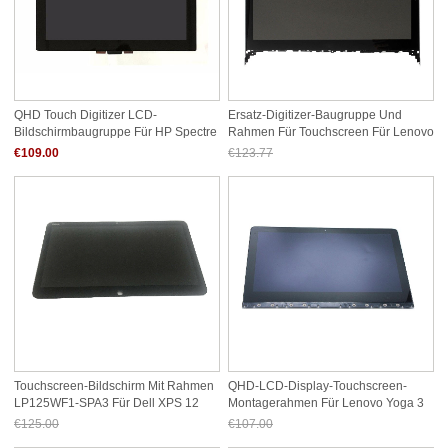
QHD Touch Digitizer LCD-
Ersatz-Digitizer-Baugruppe Und
Bildschirmbaugruppe Für HP Spectre
Rahmen Für Touchscreen Für Lenovo
13-4003DX 13-4103DX X360 ​
Flex 2-15 20405
€109.00
€123.77
Jetzt nur noch €115.10
Touchscreen-Bildschirm Mit Rahmen
QHD-LCD-Display-Touchscreen-
LP125WF1-SPA3 Für Dell XPS 12
Montagerahmen Für Lenovo Yoga 3
9Q33
Pro 1370 5D10K81630
€125.00
€107.00
Jetzt nur noch €116.25
Jetzt nur noch €99.51