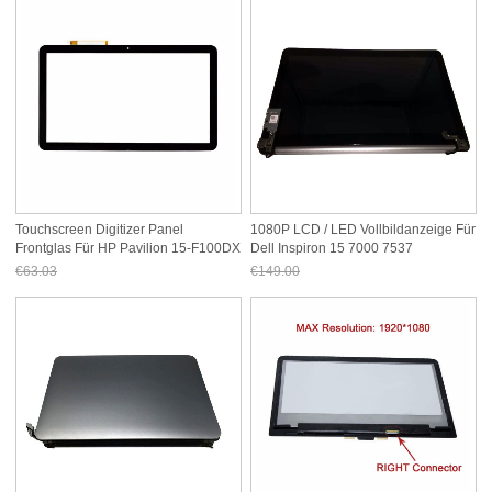
Touchscreen Digitizer Panel
1080P LCD / LED Vollbildanzeige Für
Frontglas Für HP Pavilion 15-F100DX
Dell Inspiron 15 7000 7537
15-F111DX
€63.03
€149.00
Jetzt nur noch €58.62
Jetzt nur noch €138.57