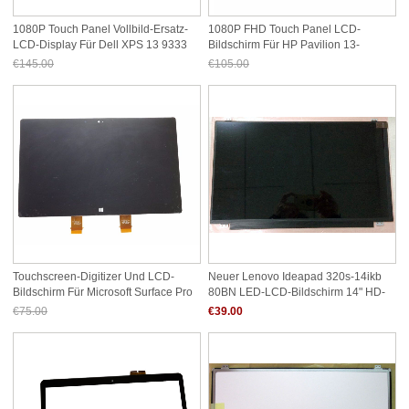
1080P Touch Panel Vollbild-Ersatz-
1080P FHD Touch Panel LCD-
LCD-Display Für Dell XPS 13 9333
Bildschirm Für HP Pavilion 13-
S199NR X360
€145.00
€105.00
Jetzt nur noch €134.85
Jetzt nur noch €97.65
Touchscreen-Digitizer Und LCD-
Neuer Lenovo Ideapad 320s-14ikb
Bildschirm Für Microsoft Surface Pro
80BN LED-LCD-Bildschirm 14" HD-
2 1601
Display 1366x768
€75.00
€39.00
Jetzt nur noch €69.75