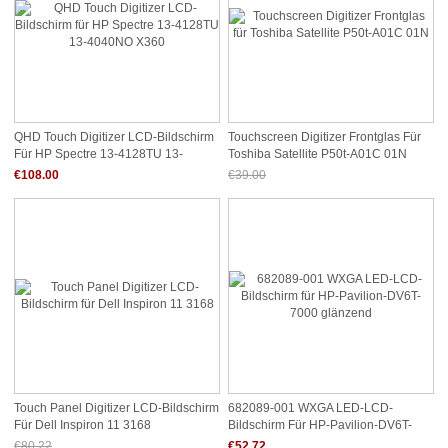
QHD Touch Digitizer LCD-Bildschirm
Touchscreen Digitizer Frontglas Für
Für HP Spectre 13-4128TU 13-
Toshiba Satellite P50t-A01C 01N
4040NO X360
€108.00
€39.00
Jetzt nur noch €36.27
Touch Panel Digitizer LCD-Bildschirm
682089-001 WXGA LED-LCD-
Für Dell Inspiron 11 3168
Bildschirm Für HP-Pavilion-DV6T-
7000 Glänzend
€80.22
€52.72